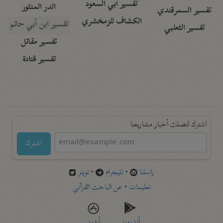
تفسير أبي السعود
الدر المنثور
تفسير السمرقندي
الكشاف للزمخشري
تفسير ابن أبي حاتم
تفسير الثعلبي
تفسير مقاتل
تفسير قتادة
اشترك لتصلك أخبار مشاريعنا
اشترك
راسلنا
•
تليجرام
•
تويتر
تعليمات
•
عن الباحث القرآني
أندرويد
أيفون