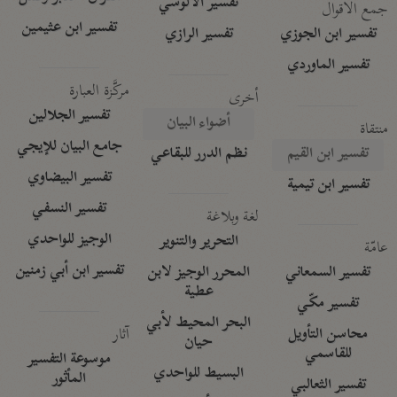
تفسير الآلوسي
جمع الأقوال
تفسير ابن عثيمين
تفسير ابن الجوزي
تفسير الرازي
تفسير الماوردي
مركَّزة العبارة
أخرى
تفسير الجلالين
أضواء البيان
منتقاة
جامع البيان للإيجي
تفسير ابن القيم
نظم الدرر للبقاعي
تفسير البيضاوي
تفسير ابن تيمية
تفسير النسفي
لغة وبلاغة
الوجيز للواحدي
التحرير والتنوير
عامّة
تفسير ابن أبي زمنين
تفسير السمعاني
المحرر الوجيز لابن
عطية
تفسير مكّي
البحر المحيط لأبي
آثار
محاسن التأويل
حيان
للقاسمي
موسوعة التفسير
البسيط للواحدي
المأثور
تفسير الثعالبي