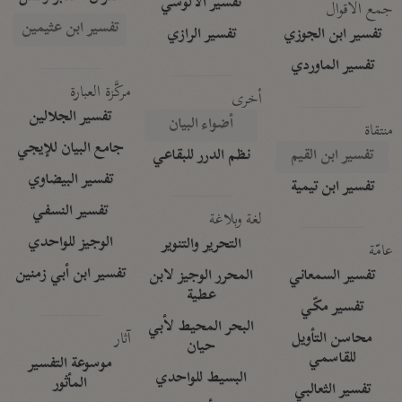
تفسير الآلوسي
جمع الأقوال
تفسير ابن عثيمين
تفسير ابن الجوزي
تفسير الرازي
تفسير الماوردي
مركَّزة العبارة
أخرى
تفسير الجلالين
أضواء البيان
منتقاة
جامع البيان للإيجي
تفسير ابن القيم
نظم الدرر للبقاعي
تفسير البيضاوي
تفسير ابن تيمية
تفسير النسفي
لغة وبلاغة
الوجيز للواحدي
التحرير والتنوير
عامّة
تفسير ابن أبي زمنين
تفسير السمعاني
المحرر الوجيز لابن
عطية
تفسير مكّي
البحر المحيط لأبي
آثار
محاسن التأويل
حيان
للقاسمي
موسوعة التفسير
البسيط للواحدي
المأثور
تفسير الثعالبي