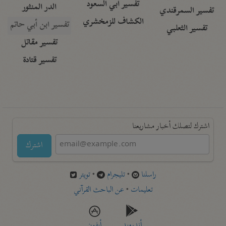
تفسير أبي السعود
الدر المنثور
تفسير السمرقندي
الكشاف للزمخشري
تفسير ابن أبي حاتم
تفسير الثعلبي
تفسير مقاتل
تفسير قتادة
اشترك لتصلك أخبار مشاريعنا
اشترك
راسلنا
•
تليجرام
•
تويتر
تعليمات
•
عن الباحث القرآني
أندرويد
أيفون