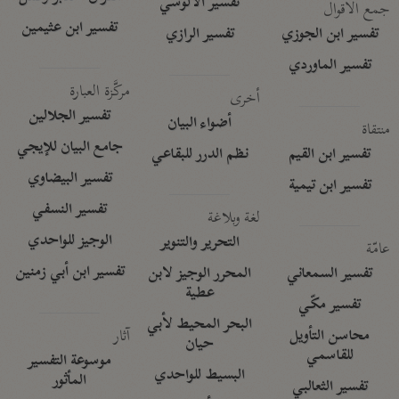
تفسير الآلوسي
جمع الأقوال
تفسير ابن عثيمين
تفسير ابن الجوزي
تفسير الرازي
تفسير الماوردي
مركَّزة العبارة
أخرى
تفسير الجلالين
أضواء البيان
منتقاة
جامع البيان للإيجي
تفسير ابن القيم
نظم الدرر للبقاعي
تفسير البيضاوي
تفسير ابن تيمية
تفسير النسفي
لغة وبلاغة
الوجيز للواحدي
التحرير والتنوير
عامّة
تفسير ابن أبي زمنين
تفسير السمعاني
المحرر الوجيز لابن
عطية
تفسير مكّي
البحر المحيط لأبي
آثار
محاسن التأويل
حيان
للقاسمي
موسوعة التفسير
البسيط للواحدي
المأثور
تفسير الثعالبي