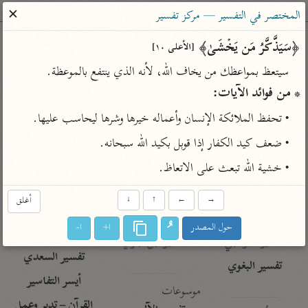
ساهم معنا في نشر القرآن والعلم الشرعي
✕
المختصر في التفسير — مركز تفسير
الباحث القرآني
﴿سَیَذَّكَّرُ مَن یَخۡشَىٰ﴾ 
[الأعلى ١٠]
سيتعظ بمواعظك من يخاف الله، لأنه الذي ينتفع بالموعظة.

بحث
تفسير
علوم
مصاحف
معاجم
* من فوائد الآيات:
• تحفظ الملائكة الإنسان وأعماله خيرها وشرها ليحاسب عليها.
Type 2 or more characters for results.
• ضعف كيد الكفار إذا قوبل بكيد الله سبحانه.
• خشية الله تبعث على الاتعاظ.
Type 1 or more
أمّهات
عامّة
معاصرة
characters for results.
تفسير الطبري
فتح البيان للقنوجي
الميسر
→
←
↑
↓
أغلق
تفسير ابن كثير
فتح القدير للشوكاني
المختصر في
حول المصدر
ا+
ا-
التفسير
تفسير القرطبي
تفسير ابن جزي
تفسير السعدي
تفسير البغوي
أيسر التفاسير
موسوعات
القرآن – تدبر وعمل