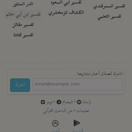
تفسير أبي السعود
الدر المنثور
تفسير السمرقندي
الكشاف للزمخشري
تفسير ابن أبي حاتم
تفسير الثعلبي
تفسير مقاتل
تفسير قتادة
اشترك لتصلك أخبار مشاريعنا
اشترك
راسلنا
•
تليجرام
•
تويتر
تعليمات
•
عن الباحث القرآني
أندرويد
أيفون