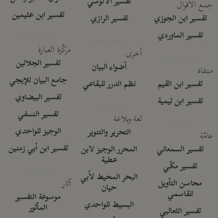
تفسير الآلوسي
جمع الأقوال
تفسير ابن عثيمين
تفسير ابن الجوزي
تفسير الرازي
تفسير الماوردي
مركَّزة العبارة
أخرى
تفسير الجلالين
أضواء البيان
منتقاة
جامع البيان للإيجي
تفسير ابن القيم
نظم الدرر للبقاعي
تفسير البيضاوي
تفسير ابن تيمية
تفسير النسفي
لغة وبلاغة
الوجيز للواحدي
التحرير والتنوير
عامّة
تفسير ابن أبي زمنين
تفسير السمعاني
المحرر الوجيز لابن
عطية
تفسير مكّي
البحر المحيط لأبي
آثار
محاسن التأويل
حيان
للقاسمي
موسوعة التفسير
البسيط للواحدي
المأثور
تفسير الثعالبي