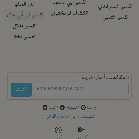
تفسير أبي السعود
الدر المنثور
تفسير السمرقندي
الكشاف للزمخشري
تفسير ابن أبي حاتم
تفسير الثعلبي
تفسير مقاتل
تفسير قتادة
اشترك لتصلك أخبار مشاريعنا
اشترك
راسلنا
•
تليجرام
•
تويتر
تعليمات
•
عن الباحث القرآني
أندرويد
أيفون