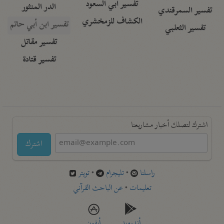
تفسير أبي السعود
الدر المنثور
تفسير السمرقندي
الكشاف للزمخشري
تفسير ابن أبي حاتم
تفسير الثعلبي
تفسير مقاتل
تفسير قتادة
اشترك لتصلك أخبار مشاريعنا
اشترك
راسلنا
•
تليجرام
•
تويتر
تعليمات
•
عن الباحث القرآني
أندرويد
أيفون