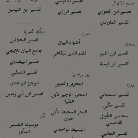
تفسير الآلوسي
جمع الأقوال
تفسير ابن عثيمين
تفسير ابن الجوزي
تفسير الرازي
تفسير الماوردي
مركَّزة العبارة
أخرى
تفسير الجلالين
أضواء البيان
منتقاة
جامع البيان للإيجي
تفسير ابن القيم
نظم الدرر للبقاعي
تفسير البيضاوي
تفسير ابن تيمية
تفسير النسفي
لغة وبلاغة
الوجيز للواحدي
التحرير والتنوير
عامّة
تفسير ابن أبي زمنين
تفسير السمعاني
المحرر الوجيز لابن
عطية
تفسير مكّي
البحر المحيط لأبي
آثار
محاسن التأويل
حيان
للقاسمي
موسوعة التفسير
البسيط للواحدي
المأثور
تفسير الثعالبي