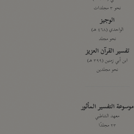
نحو ٣ مجلدات
الوجيز
الواحدي (٤٦٨ هـ)
نحو مجلد
تفسير القرآن العزيز
ابن أبي زمنين (٣٩٩ هـ)
نحو مجلدين
موسوعة التفسير المأثور
معهد الشاطبي
٢٣ مجلدًا