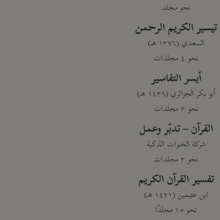
نحو مجلد
تيسير الكريم الرحمن
السعدي (١٣٧٦ هـ)
نحو ٤ مجلدات
أيسر التفاسير
أبو بكر الجزائري (١٤٣٩ هـ)
نحو ٣ مجلدات
القرآن – تدبّر وعمل
شركة الخبرات الذكية
نحو ٣ مجلدات
تفسير القرآن الكريم
ابن عثيمين (١٤٢١ هـ)
نحو ١٥ مجلدًا