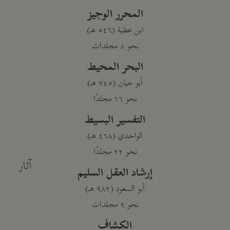
المحرر الوجيز
ابن عطية (٥٤٦ هـ)
نحو ٨ مجلدات
البحر المحيط
أبو حيان (٧٤٥ هـ)
نحو ١٦ مجلدًا
التفسير البسيط
الواحدي (٤٦٨ هـ)
نحو ٢٢ مجلدًا
آثار
إرشاد العقل السليم
أبو السعود (٩٨٢ هـ)
نحو ٩ مجلدات
الكشاف