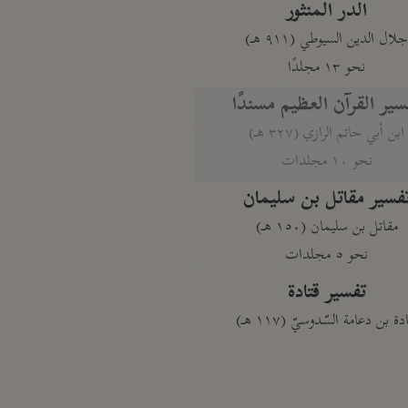
الدر المنثور
لال الدين السيوطي (٩١١ هـ)
نحو ١٣ مجلدًا
سير القرآن العظيم مسندًا
ابن أبي حاتم الرازي (٣٢٧ هـ)
نحو ١٠ مجلدات
فسير مقاتل بن سليمان
مقاتل بن سليمان (١٥٠ هـ)
نحو ٥ مجلدات
تفسير قتادة
دة بن دعامة السّدوسيّ (١١٧ هـ)