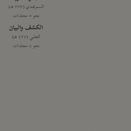
السمرقندي (٣٧٣ هـ)
نحو ٥ مجلدات
الكشف والبيان
الثعلبي (٤٢٧ هـ)
نحو ٨ مجلدات