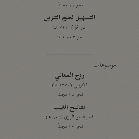
نحو ١١ مجلدًا
التسهيل لعلوم التنزيل
ابن جُزَيّ (٧٤١ هـ)
نحو ٣ مجلدات
موسوعات
روح المعاني
الآلوسي (١٢٧٠ هـ)
نحو ٢٨ مجلدًا
مفاتيح الغيب
فخر الدين الرازي (٦٠٦ هـ)
نحو ٢٤ مجلدًا