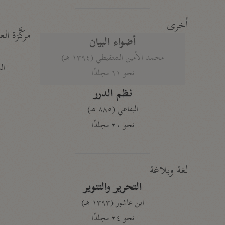
أخرى
مركَّزة الع
أضواء البيان
محمد الأمين الشنقيطي (١٣٩٤ هـ)
الم
نحو ١١ مجلدًا
نظم الدرر
البقاعي (٨٨٥ هـ)
نحو ٢٠ مجلدًا
لغة وبلاغة
التحرير والتنوير
ابن عاشور (١٣٩٣ هـ)
نحو ٢٤ مجلدًا