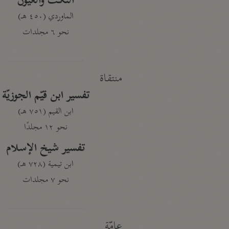
النكت والعيون
الماوردي (٤٥٠ هـ)
نحو ٦ مجلدات
منتقاة
تفسير ابن قيّم الجوزيّة
ابن القيم (٧٥١ هـ)
نحو ١٢ مجلدًا
تفسير شيخ الإسلام
ابن تيمية (٧٢٨ هـ)
نحو ٧ مجلدات
عامّة