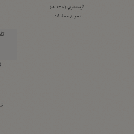
الزمخشري (٥٣٨ هـ)
ج
نحو ٨ مجلدات
تف
ت
قتا