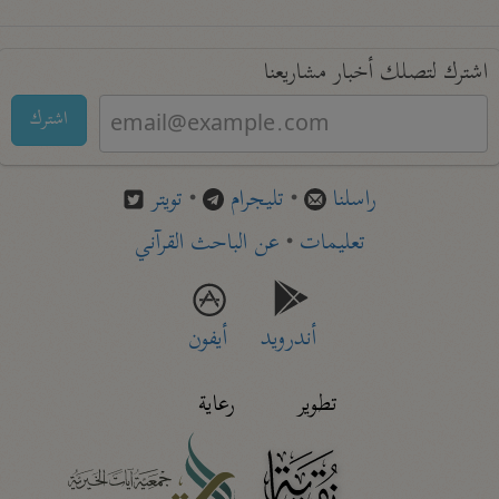
اشترك لتصلك أخبار مشاريعنا
اشترك
راسلنا
•
تليجرام
•
تويتر
تعليمات
•
عن الباحث القرآني
أندرويد
أيفون
تطوير
رعاية