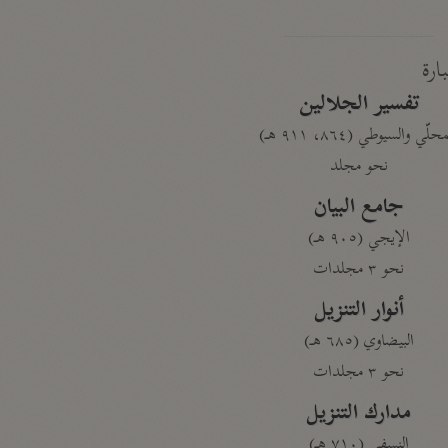
بارة
تفسير الجلالين
حلّي والسيوطي (٨٦٤، ٩١١ هـ)
نحو مجلد
جامع البيان
الإيجي (٩٠٥ هـ)
نحو ٣ مجلدات
أنوار التنزيل
البيضاوي (٦٨٥ هـ)
نحو ٣ مجلدات
مدارك التنزيل
النسفي (٧١٠ هـ)