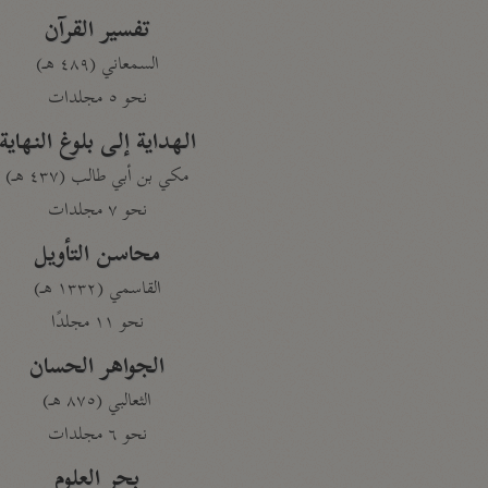
تفسير القرآن
السمعاني (٤٨٩ هـ)
نحو ٥ مجلدات
الهداية إلى بلوغ النهاية
مكي بن أبي طالب (٤٣٧ هـ)
نحو ٧ مجلدات
محاسن التأويل
القاسمي (١٣٣٢ هـ)
نحو ١١ مجلدًا
الجواهر الحسان
الثعالبي (٨٧٥ هـ)
نحو ٦ مجلدات
بحر العلوم