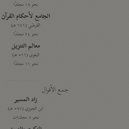
نحو ١٩ مجلدًا
الجامع لأحكام القرآن
القرطبي (٦٧١ هـ)
نحو ٢٤ مجلدًا
معالم التنزيل
البغوي (٥١٦ هـ)
نحو ١١ مجلدًا
جمع الأقوال
زاد المسير
ابن الجوزي (٥٩٧ هـ)
نحو ٥ مجلدات