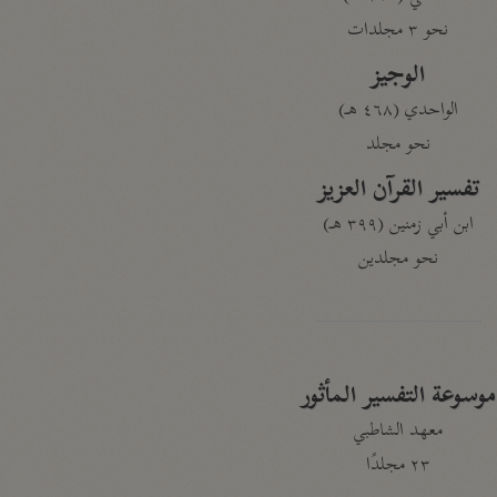
نحو ٣ مجلدات
الوجيز
الواحدي (٤٦٨ هـ)
نحو مجلد
تفسير القرآن العزيز
ابن أبي زمنين (٣٩٩ هـ)
نحو مجلدين
موسوعة التفسير المأثور
معهد الشاطبي
٢٣ مجلدًا