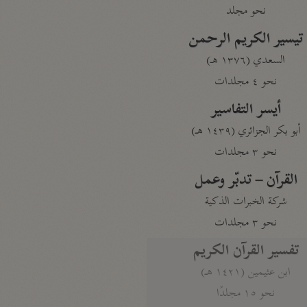
نحو مجلد
تيسير الكريم الرحمن
السعدي (١٣٧٦ هـ)
نحو ٤ مجلدات
أيسر التفاسير
أبو بكر الجزائري (١٤٣٩ هـ)
نحو ٣ مجلدات
القرآن – تدبّر وعمل
شركة الخبرات الذكية
نحو ٣ مجلدات
تفسير القرآن الكريم
ابن عثيمين (١٤٢١ هـ)
نحو ١٥ مجلدًا