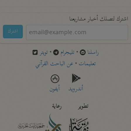
اشترك لتصلك أخبار مشاريعنا
اشترك
راسلنا
•
تليجرام
•
تويتر
تعليمات
•
عن الباحث القرآني
أندرويد
أيفون
تطوير
رعاية