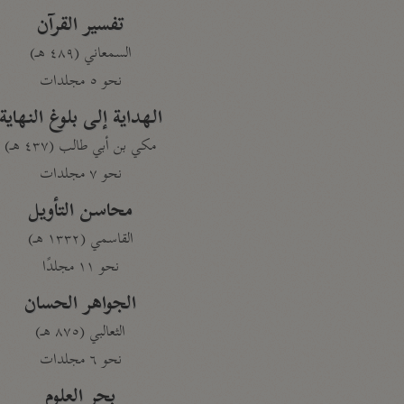
تفسير القرآن
السمعاني (٤٨٩ هـ)
نحو ٥ مجلدات
الهداية إلى بلوغ النهاية
مكي بن أبي طالب (٤٣٧ هـ)
نحو ٧ مجلدات
محاسن التأويل
القاسمي (١٣٣٢ هـ)
نحو ١١ مجلدًا
الجواهر الحسان
الثعالبي (٨٧٥ هـ)
نحو ٦ مجلدات
بحر العلوم