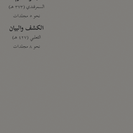
السمرقندي (٣٧٣ هـ)
نحو ٥ مجلدات
الكشف والبيان
الثعلبي (٤٢٧ هـ)
نحو ٨ مجلدات