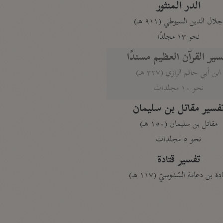
الدر المنثور
لال الدين السيوطي (٩١١ هـ)
نحو ١٣ مجلدًا
سير القرآن العظيم مسندًا
ابن أبي حاتم الرازي (٣٢٧ هـ)
نحو ١٠ مجلدات
فسير مقاتل بن سليمان
مقاتل بن سليمان (١٥٠ هـ)
نحو ٥ مجلدات
تفسير قتادة
دة بن دعامة السّدوسيّ (١١٧ هـ)