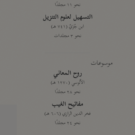
نحو ١١ مجلدًا
التسهيل لعلوم التنزيل
ابن جُزَيّ (٧٤١ هـ)
نحو ٣ مجلدات
موسوعات
روح المعاني
الآلوسي (١٢٧٠ هـ)
نحو ٢٨ مجلدًا
مفاتيح الغيب
فخر الدين الرازي (٦٠٦ هـ)
نحو ٢٤ مجلدًا