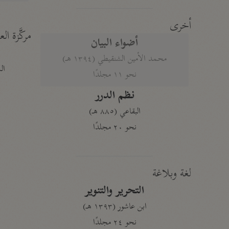
أخرى
مركَّزة الع
أضواء البيان
محمد الأمين الشنقيطي (١٣٩٤ هـ)
الم
نحو ١١ مجلدًا
نظم الدرر
البقاعي (٨٨٥ هـ)
نحو ٢٠ مجلدًا
لغة وبلاغة
التحرير والتنوير
ابن عاشور (١٣٩٣ هـ)
نحو ٢٤ مجلدًا