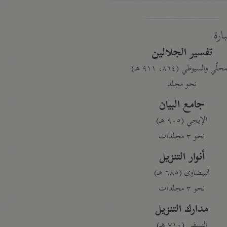
بارة
تفسير الجلالين
حلّي والسيوطي (٨٦٤، ٩١١ هـ)
نحو مجلد
جامع البيان
الإيجي (٩٠٥ هـ)
نحو ٣ مجلدات
أنوار التنزيل
البيضاوي (٦٨٥ هـ)
نحو ٣ مجلدات
مدارك التنزيل
النسفي (٧١٠ هـ)