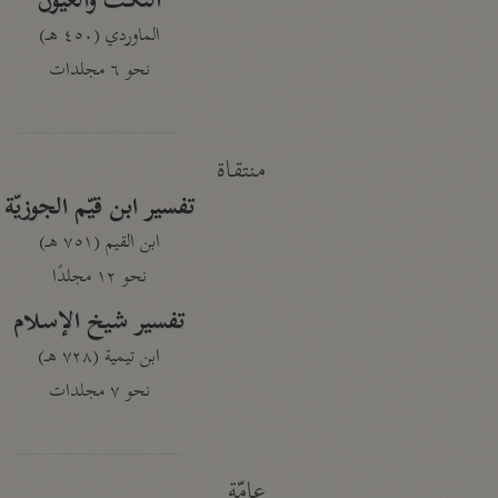
النكت والعيون
الماوردي (٤٥٠ هـ)
نحو ٦ مجلدات
منتقاة
تفسير ابن قيّم الجوزيّة
ابن القيم (٧٥١ هـ)
نحو ١٢ مجلدًا
تفسير شيخ الإسلام
ابن تيمية (٧٢٨ هـ)
نحو ٧ مجلدات
عامّة