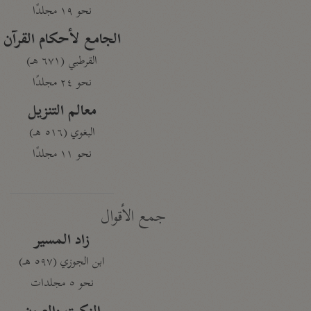
نحو ١٩ مجلدًا
الجامع لأحكام القرآن
القرطبي (٦٧١ هـ)
نحو ٢٤ مجلدًا
معالم التنزيل
البغوي (٥١٦ هـ)
نحو ١١ مجلدًا
جمع الأقوال
زاد المسير
ابن الجوزي (٥٩٧ هـ)
نحو ٥ مجلدات