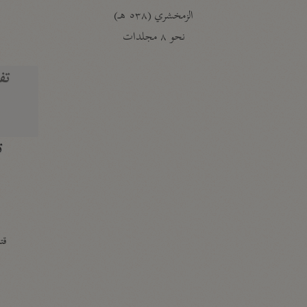
الزمخشري (٥٣٨ هـ)
ج
نحو ٨ مجلدات
تف
ت
قتا