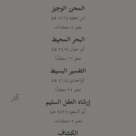
المحرر الوجيز
ابن عطية (٥٤٦ هـ)
نحو ٨ مجلدات
البحر المحيط
أبو حيان (٧٤٥ هـ)
نحو ١٦ مجلدًا
التفسير البسيط
الواحدي (٤٦٨ هـ)
نحو ٢٢ مجلدًا
آثار
إرشاد العقل السليم
أبو السعود (٩٨٢ هـ)
نحو ٩ مجلدات
الكشاف