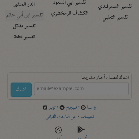
تفسير أبي السعود
الدر المنثور
تفسير السمرقندي
الكشاف للزمخشري
تفسير ابن أبي حاتم
تفسير الثعلبي
تفسير مقاتل
تفسير قتادة
اشترك لتصلك أخبار مشاريعنا
اشترك
راسلنا
•
تليجرام
•
تويتر
تعليمات
•
عن الباحث القرآني
أندرويد
أيفون