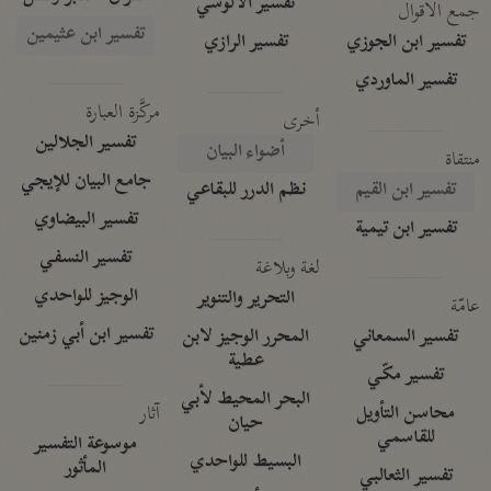
تفسير الآلوسي
جمع الأقوال
تفسير ابن عثيمين
تفسير ابن الجوزي
تفسير الرازي
تفسير الماوردي
مركَّزة العبارة
أخرى
تفسير الجلالين
أضواء البيان
منتقاة
جامع البيان للإيجي
تفسير ابن القيم
نظم الدرر للبقاعي
تفسير البيضاوي
تفسير ابن تيمية
تفسير النسفي
لغة وبلاغة
الوجيز للواحدي
التحرير والتنوير
عامّة
تفسير ابن أبي زمنين
تفسير السمعاني
المحرر الوجيز لابن
عطية
تفسير مكّي
البحر المحيط لأبي
آثار
محاسن التأويل
حيان
للقاسمي
موسوعة التفسير
البسيط للواحدي
المأثور
تفسير الثعالبي