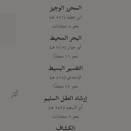
المحرر الوجيز
ابن عطية (٥٤٦ هـ)
نحو ٨ مجلدات
البحر المحيط
أبو حيان (٧٤٥ هـ)
نحو ١٦ مجلدًا
التفسير البسيط
الواحدي (٤٦٨ هـ)
نحو ٢٢ مجلدًا
آثار
إرشاد العقل السليم
أبو السعود (٩٨٢ هـ)
نحو ٩ مجلدات
الكشاف