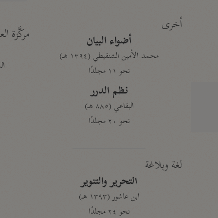
أخرى
مركَّزة الع
أضواء البيان
محمد الأمين الشنقيطي (١٣٩٤ هـ)
الم
نحو ١١ مجلدًا
نظم الدرر
البقاعي (٨٨٥ هـ)
نحو ٢٠ مجلدًا
لغة وبلاغة
التحرير والتنوير
ابن عاشور (١٣٩٣ هـ)
نحو ٢٤ مجلدًا