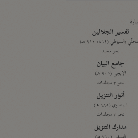
بارة
تفسير الجلالين
حلّي والسيوطي (٨٦٤، ٩١١ هـ)
نحو مجلد
جامع البيان
الإيجي (٩٠٥ هـ)
نحو ٣ مجلدات
أنوار التنزيل
البيضاوي (٦٨٥ هـ)
نحو ٣ مجلدات
مدارك التنزيل
النسفي (٧١٠ هـ)