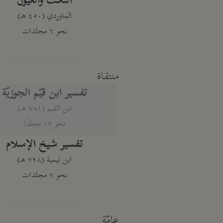
النكت والعيون
الماوردي (٤٥٠ هـ)
نحو ٦ مجلدات
منتقاة
تفسير ابن قيّم الجوزيّة
ابن القيم (٧٥١ هـ)
نحو ١٢ مجلدًا
تفسير شيخ الإسلام
ابن تيمية (٧٢٨ هـ)
نحو ٧ مجلدات
عامّة