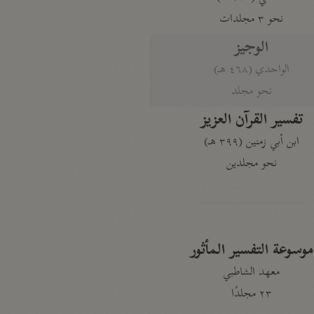
نحو ٣ مجلدات
الوجيز
الواحدي (٤٦٨ هـ)
نحو مجلد
تفسير القرآن العزيز
ابن أبي زمنين (٣٩٩ هـ)
نحو مجلدين
موسوعة التفسير المأثور
معهد الشاطبي
٢٣ مجلدًا