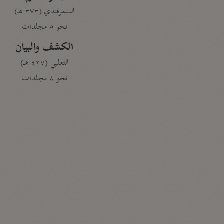
السمرقندي (٣٧٣ هـ)
نحو ٥ مجلدات
الكشف والبيان
الثعلبي (٤٢٧ هـ)
نحو ٨ مجلدات