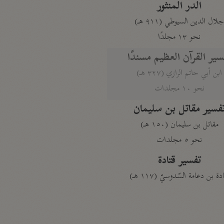
الدر المنثور
لال الدين السيوطي (٩١١ هـ)
نحو ١٣ مجلدًا
سير القرآن العظيم مسندًا
ابن أبي حاتم الرازي (٣٢٧ هـ)
نحو ١٠ مجلدات
فسير مقاتل بن سليمان
مقاتل بن سليمان (١٥٠ هـ)
نحو ٥ مجلدات
تفسير قتادة
دة بن دعامة السّدوسيّ (١١٧ هـ)