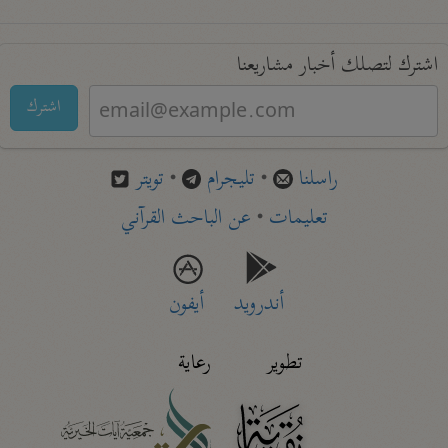
اشترك لتصلك أخبار مشاريعنا
اشترك
راسلنا
•
تليجرام
•
تويتر
تعليمات
•
عن الباحث القرآني
أندرويد
أيفون
تطوير
رعاية