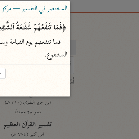
المختصر في التفسير — مركز ت
﴿فَمَا تَنفَعُهُمۡ شَفَـٰعَةُ ٱلشَّـٰف
بحث
تفسير
المشفوع.
→
 characters for results.
أمّهات
جامع البيان
ابن جرير الطبري (٣١٠ هـ)
نحو ٢٨ مجلدًا
تفسير القرآن العظيم
ابن كثير (٧٧٤ هـ)