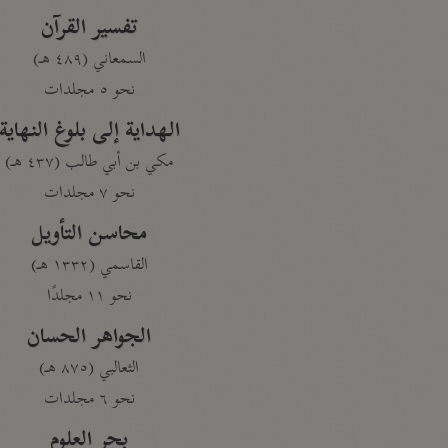
تفسير القرآن
السمعاني (٤٨٩ هـ)
نحو ٥ مجلدات
الهداية إلى بلوغ النهاية
مكي بن أبي طالب (٤٣٧ هـ)
نحو ٧ مجلدات
محاسن التأويل
القاسمي (١٣٣٢ هـ)
نحو ١١ مجلدًا
الجواهر الحسان
الثعالبي (٨٧٥ هـ)
نحو ٦ مجلدات
بحر العلوم