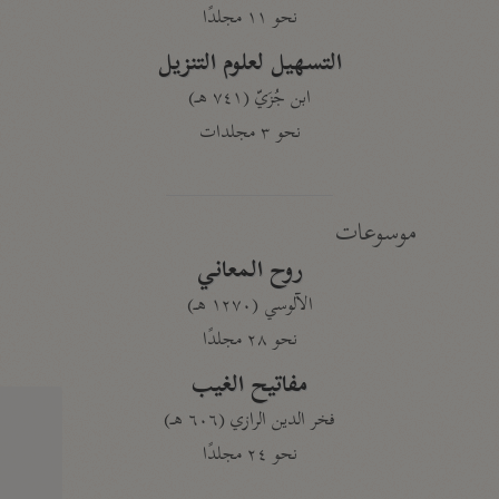
نحو ١١ مجلدًا
التسهيل لعلوم التنزيل
ابن جُزَيّ (٧٤١ هـ)
نحو ٣ مجلدات
موسوعات
روح المعاني
الآلوسي (١٢٧٠ هـ)
نحو ٢٨ مجلدًا
مفاتيح الغيب
فخر الدين الرازي (٦٠٦ هـ)
نحو ٢٤ مجلدًا