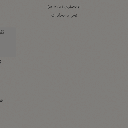
الزمخشري (٥٣٨ هـ)
ج
نحو ٨ مجلدات
تف
ت
قتا