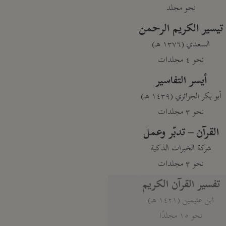
نحو مجلد
تيسير الكريم الرحمن
السعدي (١٣٧٦ هـ)
نحو ٤ مجلدات
أيسر التفاسير
أبو بكر الجزائري (١٤٣٩ هـ)
نحو ٣ مجلدات
القرآن – تدبّر وعمل
شركة الخبرات الذكية
نحو ٣ مجلدات
تفسير القرآن الكريم
ابن عثيمين (١٤٢١ هـ)
نحو ١٥ مجلدًا