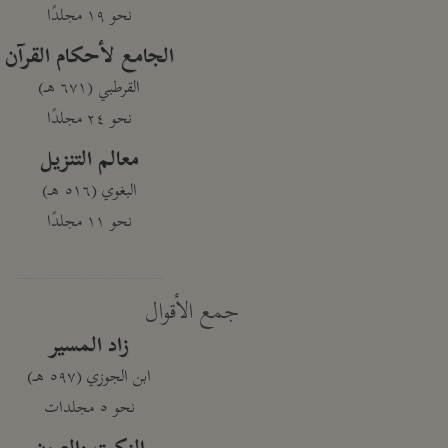
نحو ١٩ مجلدًا
الجامع لأحكام القرآن
القرطبي (٦٧١ هـ)
نحو ٢٤ مجلدًا
معالم التنزيل
البغوي (٥١٦ هـ)
نحو ١١ مجلدًا
جمع الأقوال
زاد المسير
ابن الجوزي (٥٩٧ هـ)
نحو ٥ مجلدات