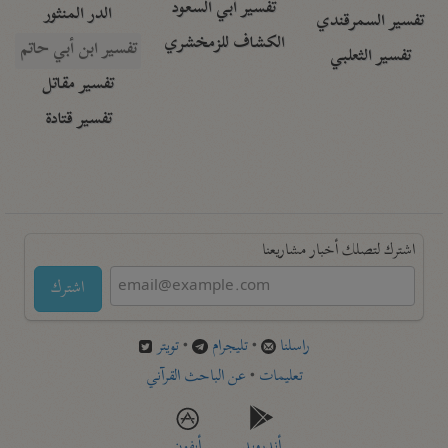
تفسير أبي السعود
الدر المنثور
تفسير السمرقندي
الكشاف للزمخشري
تفسير ابن أبي حاتم
تفسير الثعلبي
تفسير مقاتل
تفسير قتادة
اشترك لتصلك أخبار مشاريعنا
اشترك
راسلنا
•
تليجرام
•
تويتر
تعليمات
•
عن الباحث القرآني
أندرويد
أيفون