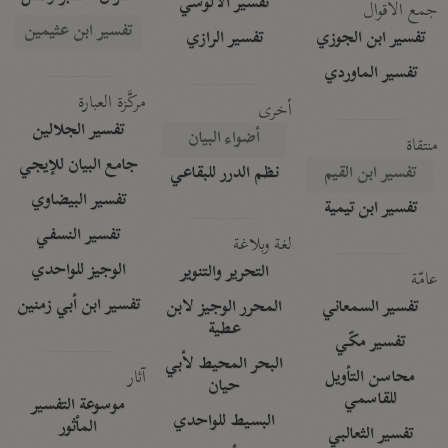
تفسير الآلوسي
جمع الأقوال
تفسير ابن عثيمين
تفسير ابن الجوزي
تفسير الرازي
تفسير الماوردي
مركَّزة العبارة
أخرى
تفسير الجلالين
أضواء البيان
منتقاة
جامع البيان للإيجي
تفسير ابن القيم
نظم الدرر للبقاعي
تفسير البيضاوي
تفسير ابن تيمية
تفسير النسفي
لغة وبلاغة
الوجيز للواحدي
التحرير والتنوير
عامّة
تفسير ابن أبي زمنين
تفسير السمعاني
المحرر الوجيز لابن
عطية
تفسير مكّي
البحر المحيط لأبي
آثار
محاسن التأويل
حيان
للقاسمي
موسوعة التفسير
البسيط للواحدي
المأثور
تفسير الثعالبي