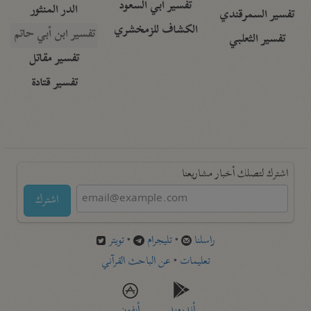
تفسير أبي السعود
الدر المنثور
تفسير السمرقندي
الكشاف للزمخشري
تفسير ابن أبي حاتم
تفسير الثعلبي
تفسير مقاتل
تفسير قتادة
اشترك لتصلك أخبار مشاريعنا
اشترك
راسلنا
•
تليجرام
•
تويتر
تعليمات
•
عن الباحث القرآني
أندرويد
أيفون