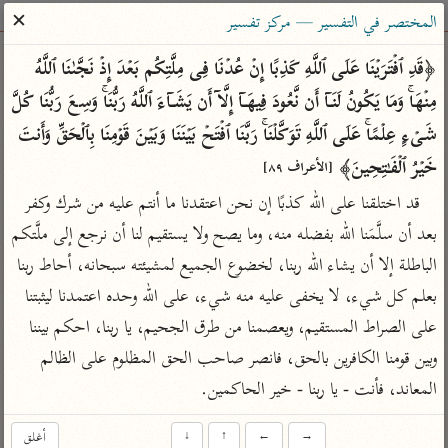
ساهم معنا في نشر القرآن والعلم الشرعي
✕
المختصر في التفسير — مركز تفسير
الباحث القرآني
﴿قَدِ ٱفۡتَرَیۡنَا عَلَى ٱللَّهِ كَذِبًا إِنۡ عُدۡنَا فِی مِلَّتِكُم بَعۡدَ إِذۡ نَجَّىٰنَا ٱللَّهُ 
مِنۡهَاۚ وَمَا یَكُونُ لَنَاۤ أَن نَّعُودَ فِیهَاۤ إِلَّاۤ أَن یَشَاۤءَ ٱللَّهُ رَبُّنَاۚ وَسِعَ رَبُّنَا كُلَّ 
بحث
تفسير
علوم
مصاحف
معاجم
شَیۡءٍ عِلۡمًاۚ عَلَى ٱللَّهِ تَوَكَّلۡنَاۚ رَبَّنَا ٱفۡتَحۡ بَیۡنَنَا وَبَیۡنَ قَوۡمِنَا بِٱلۡحَقِّ وَأَنتَ 
خَیۡرُ ٱلۡفَـٰتِحِینَ﴾ 
[الأعراف ٨٩]
قد اختلقنا على الله كذبًا إن نحن اعتقدنا ما أنتم عليه من شرك وكفر 
Type 2 or more characters for results.
بعد أن سلَّمَنا الله بفضله منه، وما يصح ولا يستقيم لنا أن نرجع إلى ملَّتكم 
Type 1 or more
أمّهات
عامّة
معاصرة
الباطلة إلا أن يشاء الله ربنا، لخضوع الجميع لمشيئته سبحانه، أحاط ربنا 
characters for results.
تفسير الطبري
فتح البيان للقنوجي
الميسر
بعلم كل شيء، لا يخفى عليه منه شيء، على الله وحده اعتمدنا ليثبتنا 
تفسير ابن كثير
فتح القدير للشوكاني
المختصر في
على الصراط المستقيم، ويعصمنا من طرق الجحيم، يا ربنا، احكم بيننا 
التفسير
تفسير القرطبي
تفسير ابن جزي
وبين قومنا الكافرين بالحق، فانصر صاحب الحق المظلوم على الظالم 
تفسير السعدي
تفسير البغوي
المعاند، فأنت - يا ربنا - خير الحاكمين.
أيسر التفاسير
موسوعات
→
←
↑
↓
أغلق
القرآن – تدبر وعمل