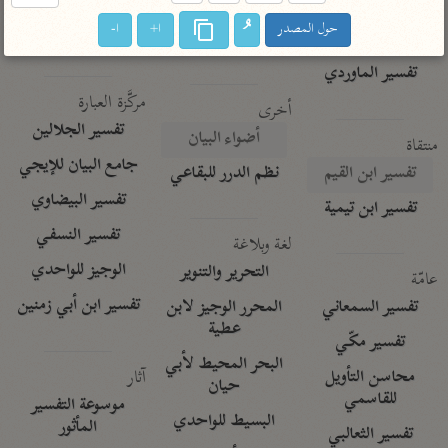
تفسير الآلوسي
جمع الأقوال
تفسير ابن عثيمين
حول المصدر
ا+
ا-
تفسير ابن الجوزي
تفسير الرازي
تفسير الماوردي
مركَّزة العبارة
أخرى
تفسير الجلالين
أضواء البيان
منتقاة
جامع البيان للإيجي
تفسير ابن القيم
نظم الدرر للبقاعي
تفسير البيضاوي
تفسير ابن تيمية
تفسير النسفي
لغة وبلاغة
الوجيز للواحدي
التحرير والتنوير
عامّة
تفسير ابن أبي زمنين
تفسير السمعاني
المحرر الوجيز لابن
عطية
تفسير مكّي
البحر المحيط لأبي
آثار
محاسن التأويل
حيان
للقاسمي
موسوعة التفسير
البسيط للواحدي
المأثور
تفسير الثعالبي