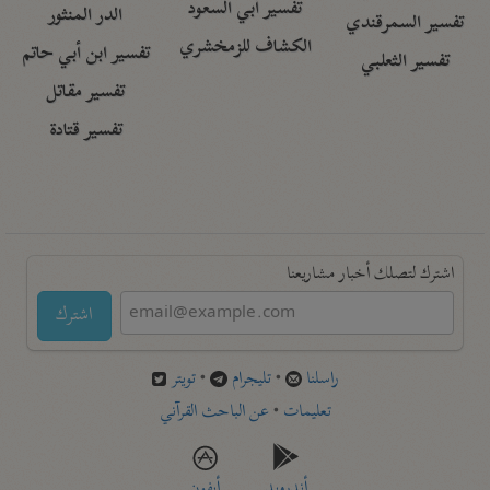
تفسير أبي السعود
الدر المنثور
تفسير السمرقندي
الكشاف للزمخشري
تفسير ابن أبي حاتم
تفسير الثعلبي
تفسير مقاتل
تفسير قتادة
اشترك لتصلك أخبار مشاريعنا
اشترك
راسلنا
•
تليجرام
•
تويتر
تعليمات
•
عن الباحث القرآني
أندرويد
أيفون