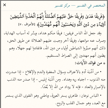
ساهم معنا في نشر القرآن والعلم الشرعي
✕
المختصر في التفسير — مركز تفسير
الباحث القرآني
﴿فَرِیقًا هَدَىٰ وَفَرِیقًا حَقَّ عَلَیۡهِمُ ٱلضَّلَـٰلَةُۚ إِنَّهُمُ ٱتَّخَذُوا۟ ٱلشَّیَـٰطِینَ 
أَوۡلِیَاۤءَ مِن دُونِ ٱللَّهِ وَیَحۡسَبُونَ أَنَّهُم مُّهۡتَدُونَ﴾ 
[الأعراف ٣٠]
بحث
تفسير
علوم
مصاحف
معاجم
وقد جعل الله الناس فريقين: فريقًا منكم هداه، ويسَّر له أسباب الهداية، 
وصرف عنه موانعها، وفريقًا آخر وجبت عليهم الضلالة عن طريق الحق، 
ذلك أنهم صيَّروا الشياطين أولياء من دون الله، فانقادوا لهم جهلًا، وهم 
Type 2 or more characters for results.
يظنون أنهم مهتدون إلى الصراط المستقيم.

Type 1 or more
أمّهات
عامّة
معاصرة
* من فوائد الآيات:
characters for results.
تفسير الطبري
فتح البيان للقنوجي
الميسر
• من أشْبَهَ آدم بالاعتراف وسؤال المغفرة والندم والإقلاع - إذا صدرت 
تفسير ابن كثير
فتح القدير للشوكاني
المختصر في
منه الذنوب - اجتباه ربه وهداه. ومن أشْبَهَ إبليس - إذا صدر منه الذنب 
التفسير
تفسير القرطبي
تفسير ابن جزي
بالإصرار والعناد - فإنه لا يزداد من الله إلا بُعْدًا.
تفسير السعدي
تفسير البغوي
• اللباس نوعان: ظاهري يستر العورةَ، وباطني وهو التقوى الذي يستمر 
أيسر التفاسير
موسوعات
مع العبد، وهو جمال القلب والروح.
القرآن – تدبر وعمل