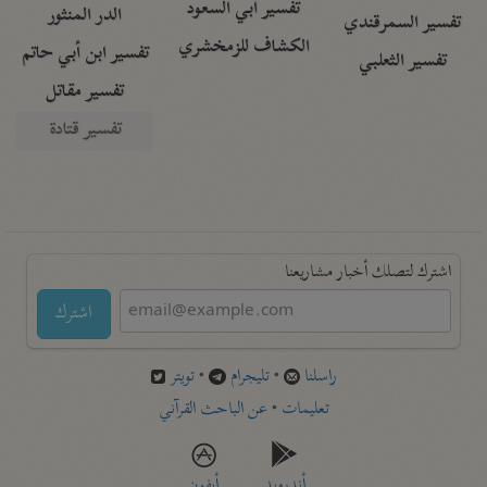
تفسير أبي السعود
الدر المنثور
تفسير السمرقندي
الكشاف للزمخشري
تفسير ابن أبي حاتم
تفسير الثعلبي
تفسير مقاتل
تفسير قتادة
اشترك لتصلك أخبار مشاريعنا
اشترك
راسلنا
•
تليجرام
•
تويتر
تعليمات
•
عن الباحث القرآني
أندرويد
أيفون