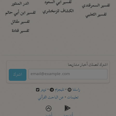
تفسير أبي السعود
الدر المنثور
تفسير السمرقندي
الكشاف للزمخشري
تفسير ابن أبي حاتم
تفسير الثعلبي
تفسير مقاتل
تفسير قتادة
اشترك لتصلك أخبار مشاريعنا
اشترك
راسلنا
•
تليجرام
•
تويتر
تعليمات
•
عن الباحث القرآني
أندرويد
أيفون