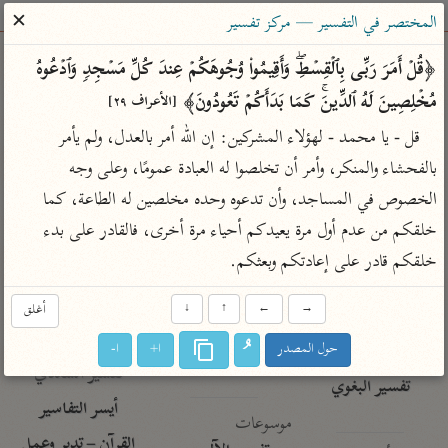
ساهم معنا في نشر القرآن والعلم الشرعي
✕
المختصر في التفسير — مركز تفسير
الباحث القرآني
﴿قُلۡ أَمَرَ رَبِّی بِٱلۡقِسۡطِۖ وَأَقِیمُوا۟ وُجُوهَكُمۡ عِندَ كُلِّ مَسۡجِدࣲ وَٱدۡعُوهُ 
مُخۡلِصِینَ لَهُ ٱلدِّینَۚ كَمَا بَدَأَكُمۡ تَعُودُونَ﴾ 
[الأعراف ٢٩]
بحث
تفسير
علوم
مصاحف
معاجم
قل - يا محمد - لهؤلاء المشركين: إن الله أمر بالعدل، ولم يأمر 
بالفحشاء والمنكر، وأمر أن تخلصوا له العبادة عمومًا، وعلى وجه 
الخصوص في المساجد، وأن تدعوه وحده مخلصين له الطاعة، كما 
Type 2 or more characters for results.
خلقكم من عدم أول مرة يعيدكم أحياء مرة أخرى، فالقادر على بدء 
Type 1 or more
أمّهات
عامّة
معاصرة
خلقكم قادر على إعادتكم وبعثكم.
characters for results.
تفسير الطبري
فتح البيان للقنوجي
الميسر
→
←
↑
↓
أغلق
تفسير ابن كثير
فتح القدير للشوكاني
المختصر في
التفسير
حول المصدر
ا+
ا-
تفسير القرطبي
تفسير ابن جزي
تفسير السعدي
تفسير البغوي
أيسر التفاسير
موسوعات
القرآن – تدبر وعمل