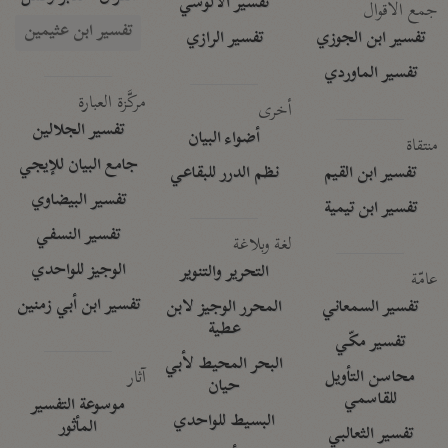
تفسير الآلوسي
جمع الأقوال
تفسير ابن عثيمين
تفسير ابن الجوزي
تفسير الرازي
تفسير الماوردي
مركَّزة العبارة
أخرى
تفسير الجلالين
أضواء البيان
منتقاة
جامع البيان للإيجي
تفسير ابن القيم
نظم الدرر للبقاعي
تفسير البيضاوي
تفسير ابن تيمية
تفسير النسفي
لغة وبلاغة
الوجيز للواحدي
التحرير والتنوير
عامّة
تفسير ابن أبي زمنين
تفسير السمعاني
المحرر الوجيز لابن
عطية
تفسير مكّي
البحر المحيط لأبي
آثار
محاسن التأويل
حيان
للقاسمي
موسوعة التفسير
البسيط للواحدي
المأثور
تفسير الثعالبي