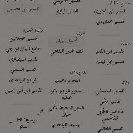
تفسير الآلوسي
جمع الأقوال
تفسير ابن عثيمين
تفسير ابن الجوزي
تفسير الرازي
تفسير الماوردي
مركَّزة العبارة
أخرى
تفسير الجلالين
أضواء البيان
منتقاة
جامع البيان للإيجي
تفسير ابن القيم
نظم الدرر للبقاعي
تفسير البيضاوي
تفسير ابن تيمية
تفسير النسفي
لغة وبلاغة
الوجيز للواحدي
التحرير والتنوير
عامّة
تفسير ابن أبي زمنين
تفسير السمعاني
المحرر الوجيز لابن
عطية
تفسير مكّي
البحر المحيط لأبي
آثار
محاسن التأويل
حيان
للقاسمي
موسوعة التفسير
البسيط للواحدي
المأثور
تفسير الثعالبي