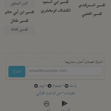
تفسير أبي السعود
الدر المنثور
تفسير السمرقندي
الكشاف للزمخشري
تفسير ابن أبي حاتم
تفسير الثعلبي
تفسير مقاتل
تفسير قتادة
اشترك لتصلك أخبار مشاريعنا
اشترك
راسلنا
•
تليجرام
•
تويتر
تعليمات
•
عن الباحث القرآني
أندرويد
أيفون