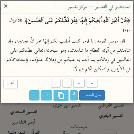
ساهم معنا في نشر القرآن والعلم الشرعي
✕
المختصر في التفسير — مركز تفسير
الباحث القرآني
﴿قَالَ أَغَیۡرَ ٱللَّهِ أَبۡغِیكُمۡ إِلَـٰهࣰا وَهُوَ فَضَّلَكُمۡ عَلَى ٱلۡعَـٰلَمِینَ﴾ 
[الأعراف 
١٤٠]
بحث
تفسير
علوم
مصاحف
معاجم
قال موسى لقومه: يا قوم، كيف أطلب لكم إلهًا غير الله تعبدونه، وقد 
شاهدتم من آياته العظام ما شاهدتم، وهو سبحانه وتعالى فضَّلكم على 
العالمين في زمانكم بما أنعم به عليكم من إهلاك عدوكم، واستخلافكم 
Type 2 or more characters for results.
في الأرض، والتمكين لكم فيها؟!
Type 1 or more
أمّهات
عامّة
معاصرة
characters for results.
→
←
↑
↓
أغلق
تفسير الطبري
فتح البيان للقنوجي
الميسر
تفسير ابن كثير
فتح القدير للشوكاني
المختصر في
حول المصدر
ا+
ا-
التفسير
تفسير القرطبي
تفسير ابن جزي
تفسير السعدي
تفسير البغوي
أيسر التفاسير
موسوعات
القرآن – تدبر وعمل