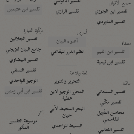
تفسير الآلوسي
جمع الأقوال
تفسير ابن عثيمين
تفسير ابن الجوزي
تفسير الرازي
تفسير الماوردي
مركَّزة العبارة
أخرى
تفسير الجلالين
أضواء البيان
منتقاة
جامع البيان للإيجي
تفسير ابن القيم
نظم الدرر للبقاعي
تفسير البيضاوي
تفسير ابن تيمية
تفسير النسفي
لغة وبلاغة
الوجيز للواحدي
التحرير والتنوير
عامّة
تفسير ابن أبي زمنين
تفسير السمعاني
المحرر الوجيز لابن
عطية
تفسير مكّي
البحر المحيط لأبي
آثار
محاسن التأويل
حيان
للقاسمي
موسوعة التفسير
البسيط للواحدي
المأثور
تفسير الثعالبي