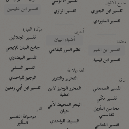
تفسير الآلوسي
جمع الأقوال
تفسير ابن عثيمين
تفسير ابن الجوزي
تفسير الرازي
تفسير الماوردي
مركَّزة العبارة
أخرى
تفسير الجلالين
أضواء البيان
منتقاة
جامع البيان للإيجي
تفسير ابن القيم
نظم الدرر للبقاعي
تفسير البيضاوي
تفسير ابن تيمية
تفسير النسفي
لغة وبلاغة
الوجيز للواحدي
التحرير والتنوير
عامّة
تفسير ابن أبي زمنين
تفسير السمعاني
المحرر الوجيز لابن
عطية
تفسير مكّي
البحر المحيط لأبي
آثار
محاسن التأويل
حيان
للقاسمي
موسوعة التفسير
البسيط للواحدي
المأثور
تفسير الثعالبي