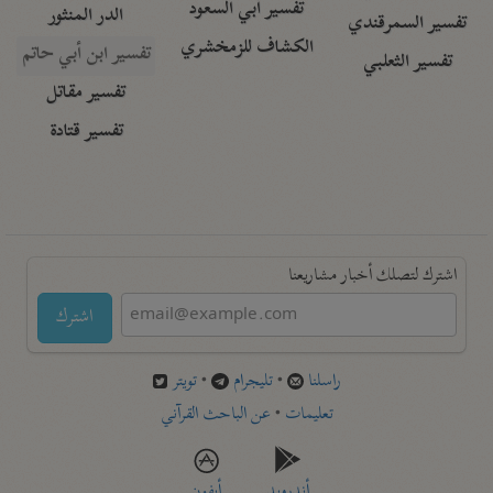
تفسير أبي السعود
الدر المنثور
تفسير السمرقندي
الكشاف للزمخشري
تفسير ابن أبي حاتم
تفسير الثعلبي
تفسير مقاتل
تفسير قتادة
اشترك لتصلك أخبار مشاريعنا
اشترك
راسلنا
•
تليجرام
•
تويتر
تعليمات
•
عن الباحث القرآني
أندرويد
أيفون