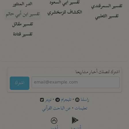
تفسير أبي السعود
الدر المنثور
تفسير السمرقندي
الكشاف للزمخشري
تفسير ابن أبي حاتم
تفسير الثعلبي
تفسير مقاتل
تفسير قتادة
اشترك لتصلك أخبار مشاريعنا
اشترك
راسلنا
•
تليجرام
•
تويتر
تعليمات
•
عن الباحث القرآني
أندرويد
أيفون