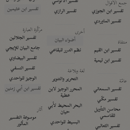
تفسير الآلوسي
جمع الأقوال
تفسير ابن عثيمين
تفسير ابن الجوزي
تفسير الرازي
تفسير الماوردي
مركَّزة العبارة
أخرى
تفسير الجلالين
أضواء البيان
منتقاة
جامع البيان للإيجي
تفسير ابن القيم
نظم الدرر للبقاعي
تفسير البيضاوي
تفسير ابن تيمية
تفسير النسفي
لغة وبلاغة
الوجيز للواحدي
التحرير والتنوير
عامّة
تفسير ابن أبي زمنين
تفسير السمعاني
المحرر الوجيز لابن
عطية
تفسير مكّي
البحر المحيط لأبي
آثار
محاسن التأويل
حيان
للقاسمي
موسوعة التفسير
البسيط للواحدي
المأثور
تفسير الثعالبي