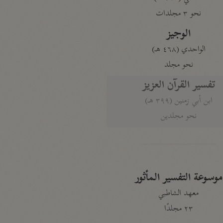
نحو ٣ مجلدات
الوجيز
الواحدي (٤٦٨ هـ)
نحو مجلد
تفسير القرآن العزيز
ابن أبي زمنين (٣٩٩ هـ)
نحو مجلدين
موسوعة التفسير المأثور
معهد الشاطبي
٢٣ مجلدًا