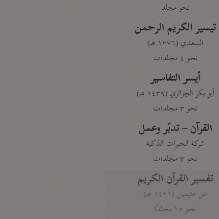
نحو مجلد
تيسير الكريم الرحمن
السعدي (١٣٧٦ هـ)
نحو ٤ مجلدات
أيسر التفاسير
أبو بكر الجزائري (١٤٣٩ هـ)
نحو ٣ مجلدات
القرآن – تدبّر وعمل
شركة الخبرات الذكية
نحو ٣ مجلدات
تفسير القرآن الكريم
ابن عثيمين (١٤٢١ هـ)
نحو ١٥ مجلدًا