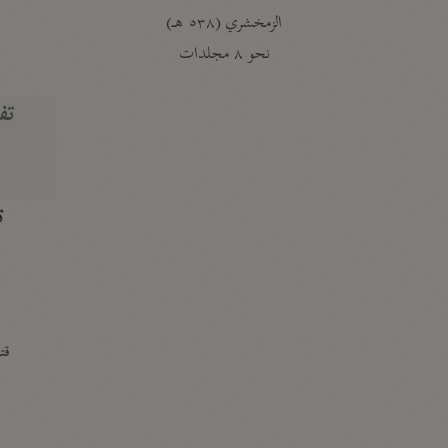
الزمخشري (٥٣٨ هـ)
ج
نحو ٨ مجلدات
تف
ت
قتا