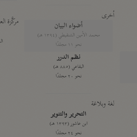
أخرى
مركَّزة الع
أضواء البيان
محمد الأمين الشنقيطي (١٣٩٤ هـ)
الم
نحو ١١ مجلدًا
نظم الدرر
البقاعي (٨٨٥ هـ)
نحو ٢٠ مجلدًا
لغة وبلاغة
التحرير والتنوير
ابن عاشور (١٣٩٣ هـ)
نحو ٢٤ مجلدًا