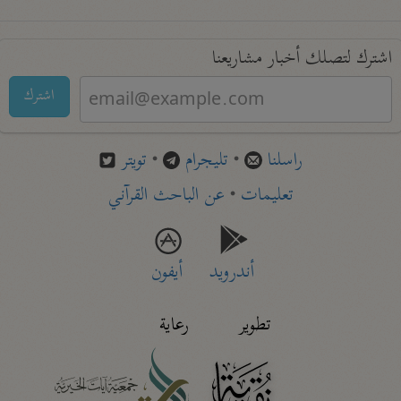
اشترك لتصلك أخبار مشاريعنا
اشترك
راسلنا
•
تليجرام
•
تويتر
تعليمات
•
عن الباحث القرآني
أندرويد
أيفون
تطوير
رعاية