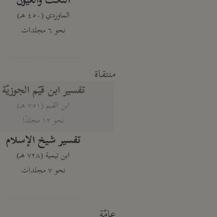
النكت والعيون
الماوردي (٤٥٠ هـ)
نحو ٦ مجلدات
منتقاة
تفسير ابن قيّم الجوزيّة
ابن القيم (٧٥١ هـ)
نحو ١٢ مجلدًا
تفسير شيخ الإسلام
ابن تيمية (٧٢٨ هـ)
نحو ٧ مجلدات
عامّة