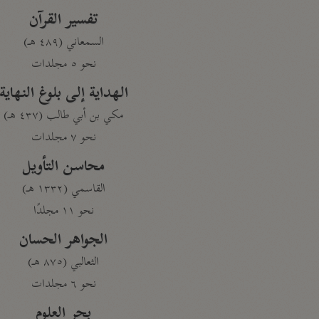
تفسير القرآن
السمعاني (٤٨٩ هـ)
نحو ٥ مجلدات
الهداية إلى بلوغ النهاية
مكي بن أبي طالب (٤٣٧ هـ)
نحو ٧ مجلدات
محاسن التأويل
القاسمي (١٣٣٢ هـ)
نحو ١١ مجلدًا
الجواهر الحسان
الثعالبي (٨٧٥ هـ)
نحو ٦ مجلدات
بحر العلوم