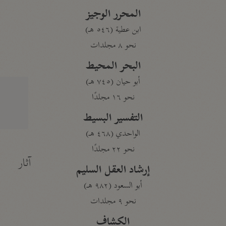
المحرر الوجيز
ابن عطية (٥٤٦ هـ)
نحو ٨ مجلدات
البحر المحيط
أبو حيان (٧٤٥ هـ)
نحو ١٦ مجلدًا
التفسير البسيط
الواحدي (٤٦٨ هـ)
نحو ٢٢ مجلدًا
آثار
إرشاد العقل السليم
أبو السعود (٩٨٢ هـ)
نحو ٩ مجلدات
الكشاف