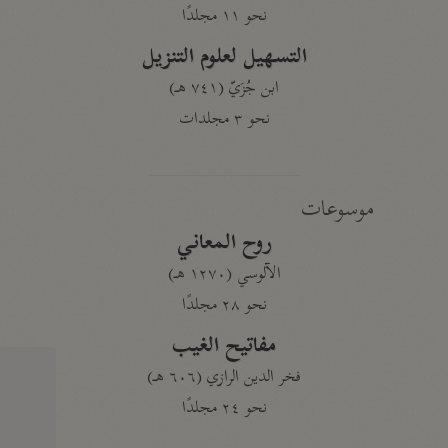
نحو ١١ مجلدًا
التسهيل لعلوم التنزيل
ابن جُزَيّ (٧٤١ هـ)
نحو ٣ مجلدات
موسوعات
روح المعاني
الآلوسي (١٢٧٠ هـ)
نحو ٢٨ مجلدًا
مفاتيح الغيب
فخر الدين الرازي (٦٠٦ هـ)
نحو ٢٤ مجلدًا