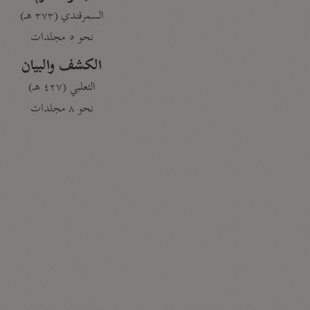
السمرقندي (٣٧٣ هـ)
نحو ٥ مجلدات
الكشف والبيان
الثعلبي (٤٢٧ هـ)
نحو ٨ مجلدات