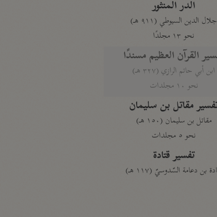
الدر المنثور
لال الدين السيوطي (٩١١ هـ)
نحو ١٣ مجلدًا
سير القرآن العظيم مسندًا
ابن أبي حاتم الرازي (٣٢٧ هـ)
نحو ١٠ مجلدات
فسير مقاتل بن سليمان
مقاتل بن سليمان (١٥٠ هـ)
نحو ٥ مجلدات
تفسير قتادة
دة بن دعامة السّدوسيّ (١١٧ هـ)