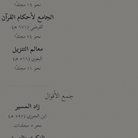
نحو ١٩ مجلدًا
الجامع لأحكام القرآن
القرطبي (٦٧١ هـ)
نحو ٢٤ مجلدًا
معالم التنزيل
البغوي (٥١٦ هـ)
نحو ١١ مجلدًا
جمع الأقوال
زاد المسير
ابن الجوزي (٥٩٧ هـ)
نحو ٥ مجلدات