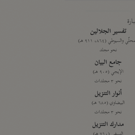
بارة
تفسير الجلالين
حلّي والسيوطي (٨٦٤، ٩١١ هـ)
نحو مجلد
جامع البيان
الإيجي (٩٠٥ هـ)
نحو ٣ مجلدات
أنوار التنزيل
البيضاوي (٦٨٥ هـ)
نحو ٣ مجلدات
مدارك التنزيل
النسفي (٧١٠ هـ)