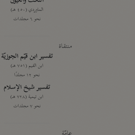
النكت والعيون
الماوردي (٤٥٠ هـ)
نحو ٦ مجلدات
منتقاة
تفسير ابن قيّم الجوزيّة
ابن القيم (٧٥١ هـ)
نحو ١٢ مجلدًا
تفسير شيخ الإسلام
ابن تيمية (٧٢٨ هـ)
نحو ٧ مجلدات
عامّة