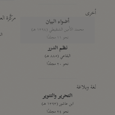
أخرى
مركَّزة الع
أضواء البيان
محمد الأمين الشنقيطي (١٣٩٤ هـ)
الم
نحو ١١ مجلدًا
نظم الدرر
البقاعي (٨٨٥ هـ)
نحو ٢٠ مجلدًا
لغة وبلاغة
التحرير والتنوير
ابن عاشور (١٣٩٣ هـ)
نحو ٢٤ مجلدًا