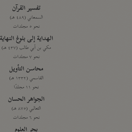
تفسير القرآن
السمعاني (٤٨٩ هـ)
نحو ٥ مجلدات
الهداية إلى بلوغ النهاية
مكي بن أبي طالب (٤٣٧ هـ)
نحو ٧ مجلدات
محاسن التأويل
القاسمي (١٣٣٢ هـ)
نحو ١١ مجلدًا
الجواهر الحسان
الثعالبي (٨٧٥ هـ)
نحو ٦ مجلدات
بحر العلوم