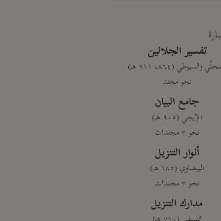
بارة
تفسير الجلالين
حلّي والسيوطي (٨٦٤، ٩١١ هـ)
نحو مجلد
جامع البيان
الإيجي (٩٠٥ هـ)
نحو ٣ مجلدات
أنوار التنزيل
البيضاوي (٦٨٥ هـ)
نحو ٣ مجلدات
مدارك التنزيل
النسفي (٧١٠ هـ)