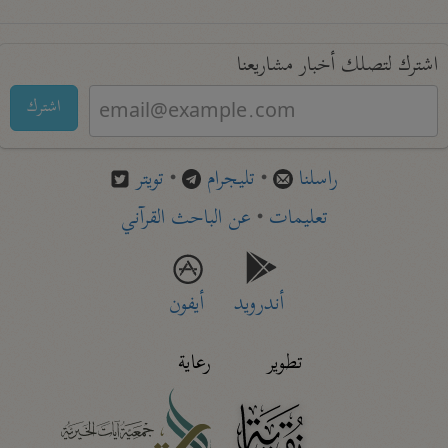
اشترك لتصلك أخبار مشاريعنا
اشترك
راسلنا
•
تليجرام
•
تويتر
تعليمات
•
عن الباحث القرآني
أندرويد
أيفون
تطوير
رعاية