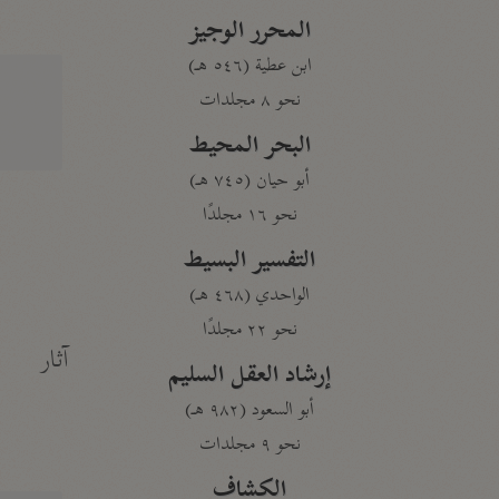
المحرر الوجيز
ابن عطية (٥٤٦ هـ)
نحو ٨ مجلدات
البحر المحيط
أبو حيان (٧٤٥ هـ)
نحو ١٦ مجلدًا
التفسير البسيط
الواحدي (٤٦٨ هـ)
نحو ٢٢ مجلدًا
آثار
إرشاد العقل السليم
أبو السعود (٩٨٢ هـ)
نحو ٩ مجلدات
الكشاف