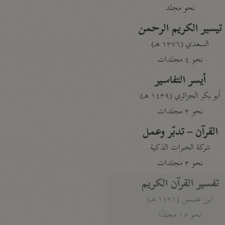
نحو مجلد
تيسير الكريم الرحمن
السعدي (١٣٧٦ هـ)
نحو ٤ مجلدات
أيسر التفاسير
أبو بكر الجزائري (١٤٣٩ هـ)
نحو ٣ مجلدات
القرآن – تدبّر وعمل
شركة الخبرات الذكية
نحو ٣ مجلدات
تفسير القرآن الكريم
ابن عثيمين (١٤٢١ هـ)
نحو ١٥ مجلدًا