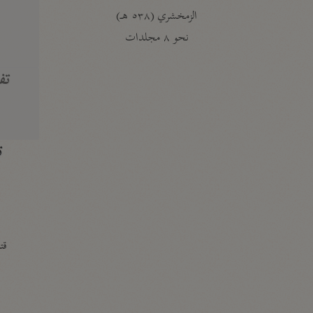
الزمخشري (٥٣٨ هـ)
ج
نحو ٨ مجلدات
تف
ت
قتا