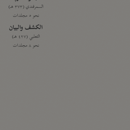
السمرقندي (٣٧٣ هـ)
نحو ٥ مجلدات
الكشف والبيان
الثعلبي (٤٢٧ هـ)
نحو ٨ مجلدات