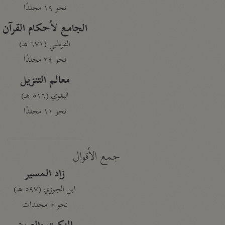
نحو ١٩ مجلدًا
الجامع لأحكام القرآن
القرطبي (٦٧١ هـ)
نحو ٢٤ مجلدًا
معالم التنزيل
البغوي (٥١٦ هـ)
نحو ١١ مجلدًا
جمع الأقوال
زاد المسير
ابن الجوزي (٥٩٧ هـ)
نحو ٥ مجلدات