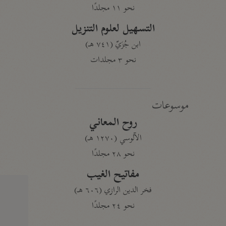
نحو ١١ مجلدًا
التسهيل لعلوم التنزيل
ابن جُزَيّ (٧٤١ هـ)
نحو ٣ مجلدات
موسوعات
روح المعاني
الآلوسي (١٢٧٠ هـ)
نحو ٢٨ مجلدًا
مفاتيح الغيب
فخر الدين الرازي (٦٠٦ هـ)
نحو ٢٤ مجلدًا