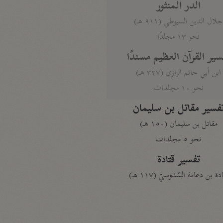
الدر المنثور
لال الدين السيوطي (٩١١ هـ)
نحو ١٣ مجلدًا
سير القرآن العظيم مسندًا
ابن أبي حاتم الرازي (٣٢٧ هـ)
نحو ١٠ مجلدات
فسير مقاتل بن سليمان
مقاتل بن سليمان (١٥٠ هـ)
نحو ٥ مجلدات
تفسير قتادة
دة بن دعامة السّدوسيّ (١١٧ هـ)