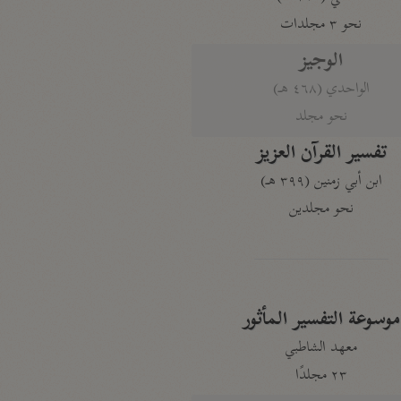
نحو ٣ مجلدات
الوجيز
الواحدي (٤٦٨ هـ)
نحو مجلد
تفسير القرآن العزيز
ابن أبي زمنين (٣٩٩ هـ)
نحو مجلدين
موسوعة التفسير المأثور
معهد الشاطبي
٢٣ مجلدًا