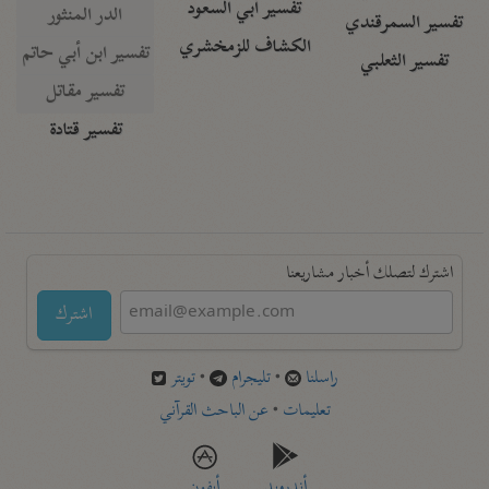
تفسير أبي السعود
الدر المنثور
تفسير السمرقندي
الكشاف للزمخشري
تفسير ابن أبي حاتم
تفسير الثعلبي
تفسير مقاتل
تفسير قتادة
اشترك لتصلك أخبار مشاريعنا
اشترك
راسلنا
•
تليجرام
•
تويتر
تعليمات
•
عن الباحث القرآني
أندرويد
أيفون