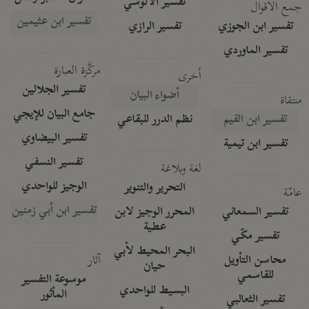
تفسير الآلوسي
جمع الأقوال
تفسير ابن عثيمين
تفسير ابن الجوزي
تفسير الرازي
تفسير الماوردي
مركَّزة العبارة
أخرى
تفسير الجلالين
أضواء البيان
منتقاة
جامع البيان للإيجي
تفسير ابن القيم
نظم الدرر للبقاعي
تفسير البيضاوي
تفسير ابن تيمية
تفسير النسفي
لغة وبلاغة
الوجيز للواحدي
التحرير والتنوير
عامّة
تفسير ابن أبي زمنين
تفسير السمعاني
المحرر الوجيز لابن
عطية
تفسير مكّي
البحر المحيط لأبي
آثار
محاسن التأويل
حيان
للقاسمي
موسوعة التفسير
البسيط للواحدي
المأثور
تفسير الثعالبي