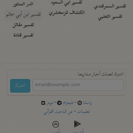
تفسير أبي السعود
الدر المنثور
تفسير السمرقندي
الكشاف للزمخشري
تفسير ابن أبي حاتم
تفسير الثعلبي
تفسير مقاتل
تفسير قتادة
اشترك لتصلك أخبار مشاريعنا
اشترك
راسلنا
•
تليجرام
•
تويتر
تعليمات
•
عن الباحث القرآني
أندرويد
أيفون