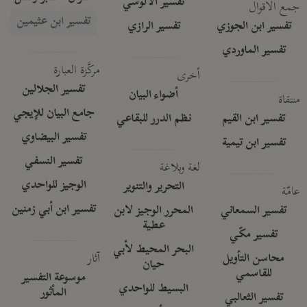
تفسير الآلوسي
جمع الأقوال
تفسير ابن عثيمين
تفسير ابن الجوزي
تفسير الرازي
تفسير الماوردي
مركَّزة العبارة
أخرى
تفسير الجلالين
أضواء البيان
منتقاة
جامع البيان للإيجي
تفسير ابن القيم
نظم الدرر للبقاعي
تفسير البيضاوي
تفسير ابن تيمية
تفسير النسفي
لغة وبلاغة
الوجيز للواحدي
التحرير والتنوير
عامّة
تفسير ابن أبي زمنين
تفسير السمعاني
المحرر الوجيز لابن
عطية
تفسير مكّي
البحر المحيط لأبي
آثار
محاسن التأويل
حيان
للقاسمي
موسوعة التفسير
البسيط للواحدي
المأثور
تفسير الثعالبي