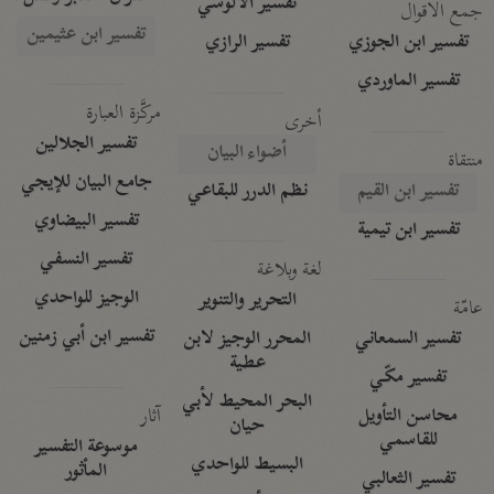
تفسير الآلوسي
جمع الأقوال
تفسير ابن عثيمين
تفسير ابن الجوزي
تفسير الرازي
تفسير الماوردي
مركَّزة العبارة
أخرى
تفسير الجلالين
أضواء البيان
منتقاة
جامع البيان للإيجي
تفسير ابن القيم
نظم الدرر للبقاعي
تفسير البيضاوي
تفسير ابن تيمية
تفسير النسفي
لغة وبلاغة
الوجيز للواحدي
التحرير والتنوير
عامّة
تفسير ابن أبي زمنين
تفسير السمعاني
المحرر الوجيز لابن
عطية
تفسير مكّي
البحر المحيط لأبي
آثار
محاسن التأويل
حيان
للقاسمي
موسوعة التفسير
البسيط للواحدي
المأثور
تفسير الثعالبي