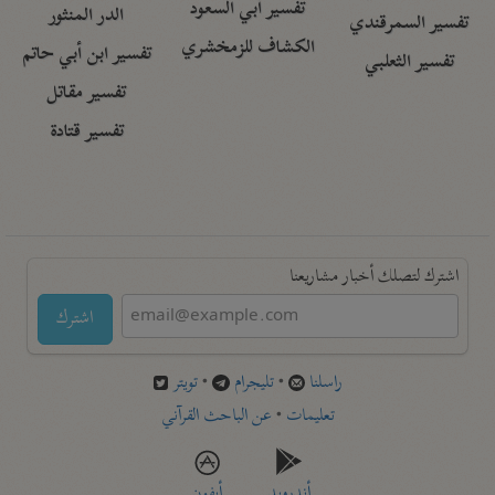
تفسير أبي السعود
الدر المنثور
تفسير السمرقندي
الكشاف للزمخشري
تفسير ابن أبي حاتم
تفسير الثعلبي
تفسير مقاتل
تفسير قتادة
اشترك لتصلك أخبار مشاريعنا
اشترك
راسلنا
•
تليجرام
•
تويتر
تعليمات
•
عن الباحث القرآني
أندرويد
أيفون