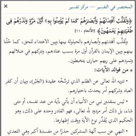
ساهم معنا في نشر القرآن والعلم الشرعي
✕
المختصر في التفسير — مركز تفسير
الباحث القرآني
﴿وَنُقَلِّبُ أَفۡـِٔدَتَهُمۡ وَأَبۡصَـٰرَهُمۡ كَمَا لَمۡ یُؤۡمِنُوا۟ بِهِۦۤ أَوَّلَ مَرَّةࣲ وَنَذَرُهُمۡ فِی 
طُغۡیَـٰنِهِمۡ یَعۡمَهُونَ﴾ 
[الأنعام ١١٠]
بحث
تفسير
علوم
مصاحف
معاجم
ونُقَلِّب أفئدتهم وأبصارهم بالحيلولة بينها وبين الاهتداء للحق، كما حُلْنا 
بينهم وبين الإيمان بالقرآن أول مرة بسبب عنادهم، ونتركهم في ضلالهم 
وتمردهم على ربهم حيارى يتخبطون.

Type 2 or more characters for results.
* من فوائد الآيات:
Type 1 or more
أمّهات
عامّة
معاصرة
• تنزيه الله تعالى عن الظلم الذي ترسِّخُه عقيدة (الجَبْر)، وبيان أن كفر 
characters for results.
تفسير الطبري
فتح البيان للقنوجي
الميسر
العباد وشركهم أمر يحدث باختيارهم.
تفسير ابن كثير
فتح القدير للشوكاني
المختصر في
• ليس بمقدور نبي من الأنبياء أن يأتي بآية من عند نفسه، أو متى 
التفسير
تفسير القرطبي
تفسير ابن جزي
شاء، بل ذلك أمر مردود لله تعالى، فهو القادر وحده على ذلك، وهو 
تفسير السعدي
تفسير البغوي
الحكيم الذي يُقَدِّر نوع الآية ووقت إظهارها.
أيسر التفاسير
موسوعات
• النهي عن سب آلهة المشركين حذرًا من مفسدة أكبر وهي التعدي 
القرآن – تدبر وعمل