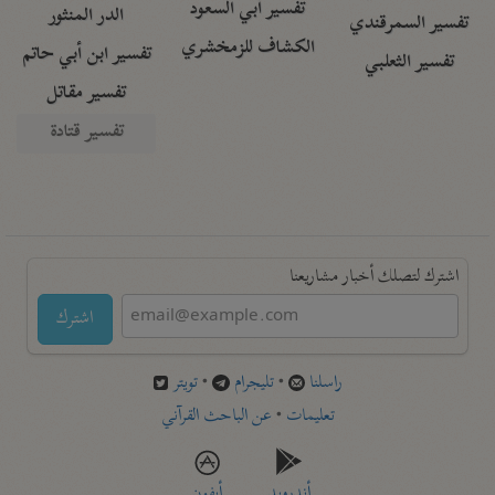
تفسير أبي السعود
الدر المنثور
تفسير السمرقندي
الكشاف للزمخشري
تفسير ابن أبي حاتم
تفسير الثعلبي
تفسير مقاتل
تفسير قتادة
اشترك لتصلك أخبار مشاريعنا
اشترك
راسلنا
•
تليجرام
•
تويتر
تعليمات
•
عن الباحث القرآني
أندرويد
أيفون