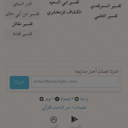
تفسير أبي السعود
الدر المنثور
تفسير السمرقندي
الكشاف للزمخشري
تفسير ابن أبي حاتم
تفسير الثعلبي
تفسير مقاتل
تفسير قتادة
اشترك لتصلك أخبار مشاريعنا
اشترك
راسلنا
•
تليجرام
•
تويتر
تعليمات
•
عن الباحث القرآني
أندرويد
أيفون