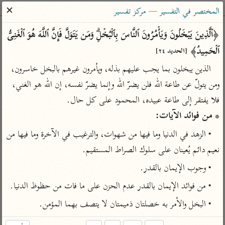
ساهم معنا في نشر القرآن والعلم الشرعي
✕
المختصر في التفسير — مركز تفسير
الباحث القرآني
﴿ٱلَّذِینَ یَبۡخَلُونَ وَیَأۡمُرُونَ ٱلنَّاسَ بِٱلۡبُخۡلِۗ وَمَن یَتَوَلَّ فَإِنَّ ٱللَّهَ هُوَ ٱلۡغَنِیُّ 
ٱلۡحَمِیدُ﴾ 
[الحديد ٢٤]
بحث
تفسير
علوم
مصاحف
معاجم
الذين يبخلون بما يجب عليهم بذله، ويأمرون غيرهم بالبخل خاسرون، 
ومن يتولّ عن طاعة الله فلن يضرّ الله وإنما يضرّ نفسه، إن الله هو الغني، 
فلا يفتقر إلى طاعة عبيده، المحمود على كل حال.

Type 2 or more characters for results.
* من فوائد الآيات:
Type 1 or more
أمّهات
عامّة
معاصرة
• الزهد في الدنيا وما فيها من شهوات، والترغيب في الآخرة وما فيها من 
characters for results.
تفسير الطبري
فتح البيان للقنوجي
الميسر
نعيم دائم يُعينان على سلوك الصراط المستقيم.
تفسير ابن كثير
فتح القدير للشوكاني
المختصر في
• وجوب الإيمان بالقدر.
التفسير
تفسير القرطبي
تفسير ابن جزي
• من فوائد الإيمان بالقدر عدم الحزن على ما فات من حظوظ الدنيا.
تفسير السعدي
تفسير البغوي
• البخل والأمر به خصلتان ذميمتان لا يتصف بهما المؤمن.
أيسر التفاسير
موسوعات
القرآن – تدبر وعمل