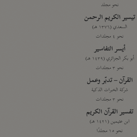
نحو مجلد
تيسير الكريم الرحمن
السعدي (١٣٧٦ هـ)
نحو ٤ مجلدات
أيسر التفاسير
أبو بكر الجزائري (١٤٣٩ هـ)
نحو ٣ مجلدات
القرآن – تدبّر وعمل
شركة الخبرات الذكية
نحو ٣ مجلدات
تفسير القرآن الكريم
ابن عثيمين (١٤٢١ هـ)
نحو ١٥ مجلدًا