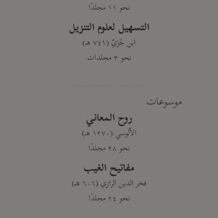
نحو ١١ مجلدًا
التسهيل لعلوم التنزيل
ابن جُزَيّ (٧٤١ هـ)
نحو ٣ مجلدات
موسوعات
روح المعاني
الآلوسي (١٢٧٠ هـ)
نحو ٢٨ مجلدًا
مفاتيح الغيب
فخر الدين الرازي (٦٠٦ هـ)
نحو ٢٤ مجلدًا