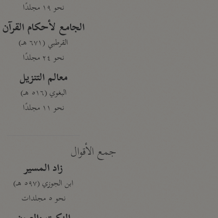
نحو ١٩ مجلدًا
الجامع لأحكام القرآن
القرطبي (٦٧١ هـ)
نحو ٢٤ مجلدًا
معالم التنزيل
البغوي (٥١٦ هـ)
نحو ١١ مجلدًا
جمع الأقوال
زاد المسير
ابن الجوزي (٥٩٧ هـ)
نحو ٥ مجلدات