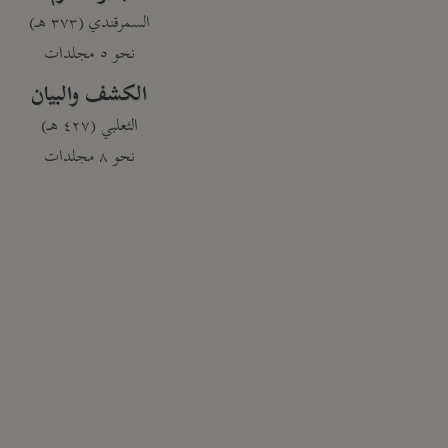
السمرقندي (٣٧٣ هـ)
نحو ٥ مجلدات
الكشف والبيان
الثعلبي (٤٢٧ هـ)
نحو ٨ مجلدات