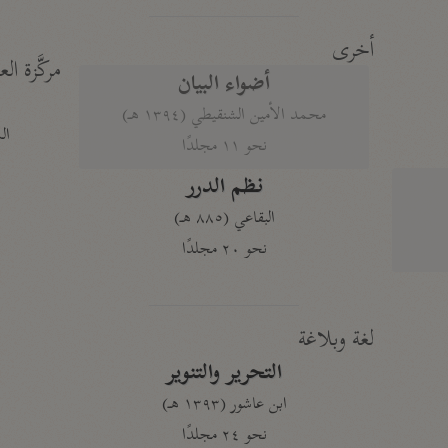
أخرى
مركَّزة الع
أضواء البيان
محمد الأمين الشنقيطي (١٣٩٤ هـ)
الم
نحو ١١ مجلدًا
نظم الدرر
البقاعي (٨٨٥ هـ)
نحو ٢٠ مجلدًا
لغة وبلاغة
التحرير والتنوير
ابن عاشور (١٣٩٣ هـ)
نحو ٢٤ مجلدًا