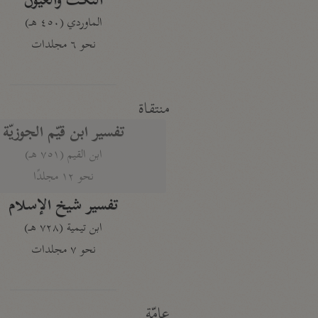
النكت والعيون
الماوردي (٤٥٠ هـ)
نحو ٦ مجلدات
منتقاة
تفسير ابن قيّم الجوزيّة
ابن القيم (٧٥١ هـ)
نحو ١٢ مجلدًا
تفسير شيخ الإسلام
ابن تيمية (٧٢٨ هـ)
نحو ٧ مجلدات
عامّة