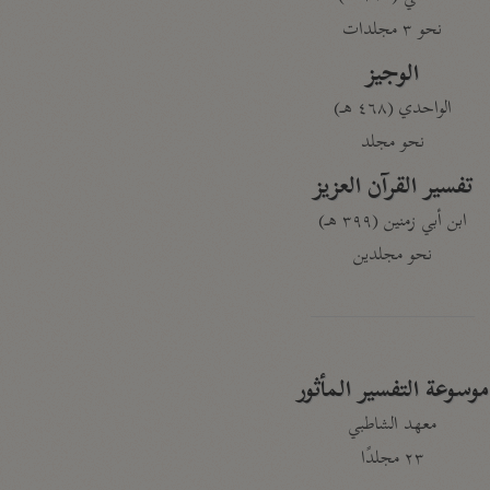
نحو ٣ مجلدات
الوجيز
الواحدي (٤٦٨ هـ)
نحو مجلد
تفسير القرآن العزيز
ابن أبي زمنين (٣٩٩ هـ)
نحو مجلدين
موسوعة التفسير المأثور
معهد الشاطبي
٢٣ مجلدًا