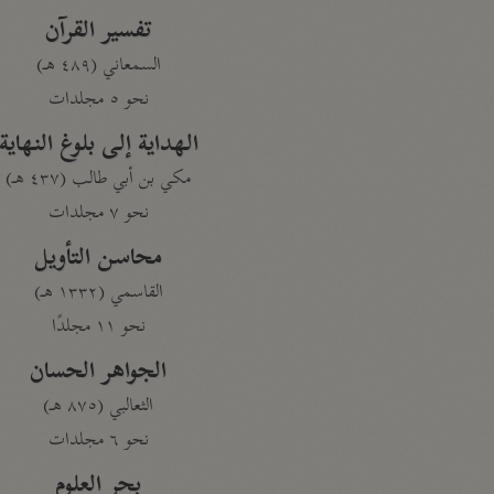
تفسير القرآن
السمعاني (٤٨٩ هـ)
نحو ٥ مجلدات
الهداية إلى بلوغ النهاية
مكي بن أبي طالب (٤٣٧ هـ)
نحو ٧ مجلدات
محاسن التأويل
القاسمي (١٣٣٢ هـ)
نحو ١١ مجلدًا
الجواهر الحسان
الثعالبي (٨٧٥ هـ)
نحو ٦ مجلدات
بحر العلوم