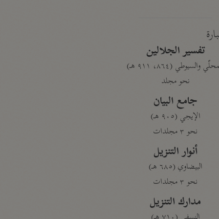
بارة
تفسير الجلالين
حلّي والسيوطي (٨٦٤، ٩١١ هـ)
نحو مجلد
جامع البيان
الإيجي (٩٠٥ هـ)
نحو ٣ مجلدات
أنوار التنزيل
البيضاوي (٦٨٥ هـ)
نحو ٣ مجلدات
مدارك التنزيل
النسفي (٧١٠ هـ)