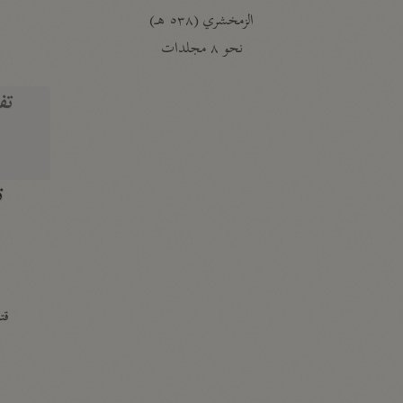
الزمخشري (٥٣٨ هـ)
ج
نحو ٨ مجلدات
تف
ت
قتا