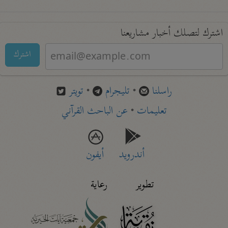
اشترك لتصلك أخبار مشاريعنا
اشترك
راسلنا
•
تليجرام
•
تويتر
تعليمات
•
عن الباحث القرآني
أندرويد
أيفون
تطوير
رعاية