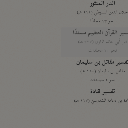
الدر المنثور
لال الدين السيوطي (٩١١ هـ)
نحو ١٣ مجلدًا
سير القرآن العظيم مسندًا
ابن أبي حاتم الرازي (٣٢٧ هـ)
نحو ١٠ مجلدات
فسير مقاتل بن سليمان
مقاتل بن سليمان (١٥٠ هـ)
نحو ٥ مجلدات
تفسير قتادة
دة بن دعامة السّدوسيّ (١١٧ هـ)