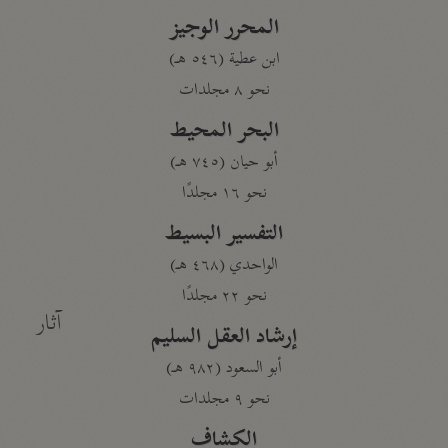
المحرر الوجيز
ابن عطية (٥٤٦ هـ)
نحو ٨ مجلدات
البحر المحيط
أبو حيان (٧٤٥ هـ)
نحو ١٦ مجلدًا
التفسير البسيط
الواحدي (٤٦٨ هـ)
نحو ٢٢ مجلدًا
آثار
إرشاد العقل السليم
أبو السعود (٩٨٢ هـ)
نحو ٩ مجلدات
الكشاف