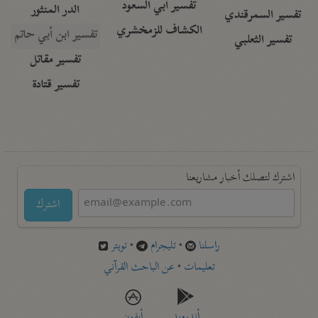
تفسير أبي السعود
الدر المنثور
تفسير السمرقندي
الكشاف للزمخشري
تفسير ابن أبي حاتم
تفسير الثعلبي
تفسير مقاتل
تفسير قتادة
اشترك لتصلك أخبار مشاريعنا
اشترك
راسلنا
•
تليجرام
•
تويتر
تعليمات
•
عن الباحث القرآني
أندرويد
أيفون