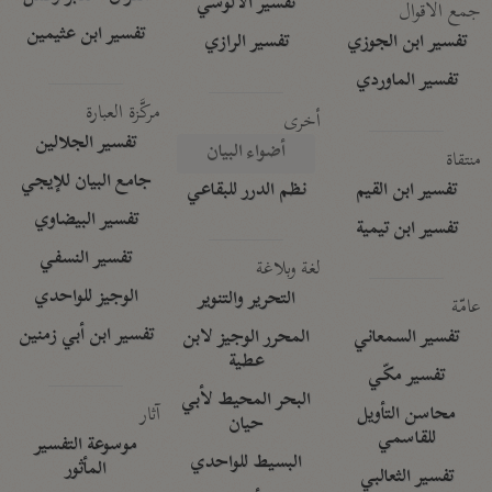
تفسير الآلوسي
جمع الأقوال
تفسير ابن عثيمين
تفسير ابن الجوزي
تفسير الرازي
تفسير الماوردي
مركَّزة العبارة
أخرى
تفسير الجلالين
أضواء البيان
منتقاة
جامع البيان للإيجي
تفسير ابن القيم
نظم الدرر للبقاعي
تفسير البيضاوي
تفسير ابن تيمية
تفسير النسفي
لغة وبلاغة
الوجيز للواحدي
التحرير والتنوير
عامّة
تفسير ابن أبي زمنين
تفسير السمعاني
المحرر الوجيز لابن
عطية
تفسير مكّي
البحر المحيط لأبي
آثار
محاسن التأويل
حيان
للقاسمي
موسوعة التفسير
البسيط للواحدي
المأثور
تفسير الثعالبي