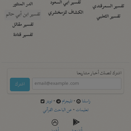
تفسير أبي السعود
الدر المنثور
تفسير السمرقندي
الكشاف للزمخشري
تفسير ابن أبي حاتم
تفسير الثعلبي
تفسير مقاتل
تفسير قتادة
اشترك لتصلك أخبار مشاريعنا
اشترك
راسلنا
•
تليجرام
•
تويتر
تعليمات
•
عن الباحث القرآني
أندرويد
أيفون