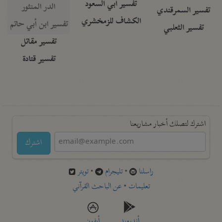
تفسير أبي السعود
الدر المنثور
تفسير السمرقندي
الكشاف للزمخشري
تفسير ابن أبي حاتم
تفسير الثعلبي
تفسير مقاتل
تفسير قتادة
اشترك لتصلك أخبار مشاريعنا
اشترك
راسلنا
•
تليجرام
•
تويتر
تعليمات
•
عن الباحث القرآني
أندرويد
أيفون