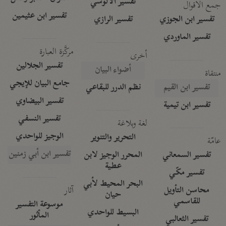
تفسير الآلوسي
جمع الأقوال
تفسير ابن عثيمين
تفسير ابن الجوزي
تفسير الرازي
تفسير الماوردي
مركَّزة العبارة
أخرى
تفسير الجلالين
أضواء البيان
منتقاة
جامع البيان للإيجي
تفسير ابن القيم
نظم الدرر للبقاعي
تفسير البيضاوي
تفسير ابن تيمية
تفسير النسفي
لغة وبلاغة
الوجيز للواحدي
التحرير والتنوير
عامّة
تفسير ابن أبي زمنين
تفسير السمعاني
المحرر الوجيز لابن
عطية
تفسير مكّي
البحر المحيط لأبي
آثار
محاسن التأويل
حيان
للقاسمي
موسوعة التفسير
البسيط للواحدي
المأثور
تفسير الثعالبي