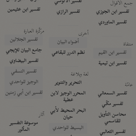
تفسير الآلوسي
جمع الأقوال
تفسير ابن عثيمين
تفسير ابن الجوزي
تفسير الرازي
تفسير الماوردي
مركَّزة العبارة
أخرى
تفسير الجلالين
أضواء البيان
منتقاة
جامع البيان للإيجي
تفسير ابن القيم
نظم الدرر للبقاعي
تفسير البيضاوي
تفسير ابن تيمية
تفسير النسفي
لغة وبلاغة
الوجيز للواحدي
التحرير والتنوير
عامّة
تفسير ابن أبي زمنين
تفسير السمعاني
المحرر الوجيز لابن
عطية
تفسير مكّي
البحر المحيط لأبي
آثار
محاسن التأويل
حيان
للقاسمي
موسوعة التفسير
البسيط للواحدي
المأثور
تفسير الثعالبي