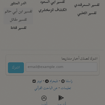
تفسير أبي السعود
الدر المنثور
تفسير السمرقندي
الكشاف للزمخشري
تفسير ابن أبي حاتم
تفسير الثعلبي
تفسير مقاتل
تفسير قتادة
اشترك لتصلك أخبار مشاريعنا
اشترك
راسلنا
•
تليجرام
•
تويتر
تعليمات
•
عن الباحث القرآني
أندرويد
أيفون