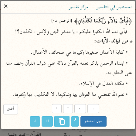
ساهم معنا في نشر القرآن والعلم الشرعي
✕
المختصر في التفسير — مركز تفسير
الباحث القرآني
﴿فَبِأَیِّ ءَالَاۤءِ رَبِّكُمَا تُكَذِّبَانِ﴾ 
[الرحمن ١٨]
فبأي نعم الله الكثيرة عليكم - يا معشر الجن والإنس - تكذبان؟!

بحث
تفسير
علوم
مصاحف
معاجم
* من فوائد الآيات:
• كتابة الأعمال صغيرها وكبيرها في صحائف الأعمال.
Type 2 or more characters for results.
• ابتداء الرحمن بذكر نعمه بالقرآن دلالة على شرف القرآن وعظم منته 
على الخلق به.
Type 1 or more
أمّهات
عامّة
معاصرة
• مكانة العدل في الإسلام.
characters for results.
تفسير الطبري
فتح البيان للقنوجي
الميسر
• نعم الله تقتضي منا العرفان بها وشكرها، لا التكذيب بها وكفرها.
تفسير ابن كثير
فتح القدير للشوكاني
المختصر في
التفسير
تفسير القرطبي
تفسير ابن جزي
→
←
↑
↓
أغلق
تفسير السعدي
تفسير البغوي
حول المصدر
ا+
ا-
أيسر التفاسير
موسوعات
القرآن – تدبر وعمل