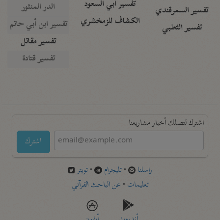
تفسير أبي السعود
الدر المنثور
تفسير السمرقندي
الكشاف للزمخشري
تفسير ابن أبي حاتم
تفسير الثعلبي
تفسير مقاتل
تفسير قتادة
اشترك لتصلك أخبار مشاريعنا
اشترك
راسلنا
•
تليجرام
•
تويتر
تعليمات
•
عن الباحث القرآني
أندرويد
أيفون