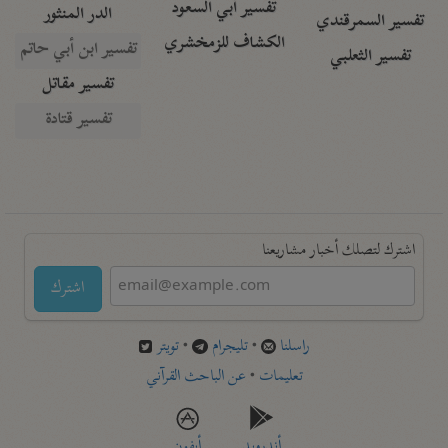
تفسير أبي السعود
الدر المنثور
تفسير السمرقندي
الكشاف للزمخشري
تفسير ابن أبي حاتم
تفسير الثعلبي
تفسير مقاتل
تفسير قتادة
اشترك لتصلك أخبار مشاريعنا
اشترك
راسلنا
•
تليجرام
•
تويتر
تعليمات
•
عن الباحث القرآني
أندرويد
أيفون