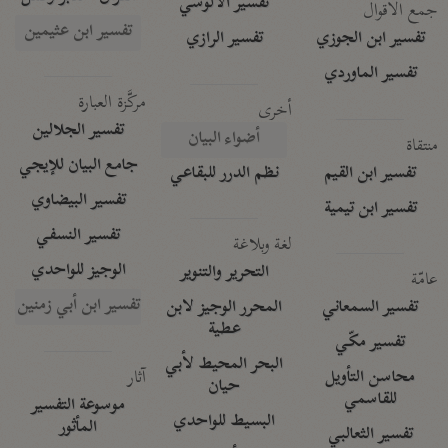
تفسير الآلوسي
جمع الأقوال
تفسير ابن عثيمين
تفسير ابن الجوزي
تفسير الرازي
تفسير الماوردي
مركَّزة العبارة
أخرى
تفسير الجلالين
أضواء البيان
منتقاة
جامع البيان للإيجي
تفسير ابن القيم
نظم الدرر للبقاعي
تفسير البيضاوي
تفسير ابن تيمية
تفسير النسفي
لغة وبلاغة
الوجيز للواحدي
التحرير والتنوير
عامّة
تفسير ابن أبي زمنين
تفسير السمعاني
المحرر الوجيز لابن
عطية
تفسير مكّي
البحر المحيط لأبي
آثار
محاسن التأويل
حيان
للقاسمي
موسوعة التفسير
البسيط للواحدي
المأثور
تفسير الثعالبي