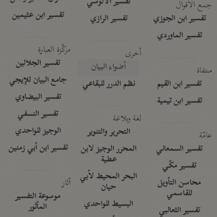
تفسير الآلوسي
جمع الأقوال
تفسير ابن عثيمين
تفسير ابن الجوزي
تفسير الرازي
تفسير الماوردي
مركَّزة العبارة
أخرى
تفسير الجلالين
أضواء البيان
منتقاة
جامع البيان للإيجي
تفسير ابن القيم
نظم الدرر للبقاعي
تفسير البيضاوي
تفسير ابن تيمية
تفسير النسفي
لغة وبلاغة
الوجيز للواحدي
التحرير والتنوير
عامّة
تفسير ابن أبي زمنين
تفسير السمعاني
المحرر الوجيز لابن
عطية
تفسير مكّي
البحر المحيط لأبي
آثار
محاسن التأويل
حيان
للقاسمي
موسوعة التفسير
البسيط للواحدي
المأثور
تفسير الثعالبي