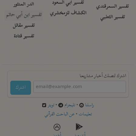
تفسير أبي السعود
الدر المنثور
تفسير السمرقندي
الكشاف للزمخشري
تفسير ابن أبي حاتم
تفسير الثعلبي
تفسير مقاتل
تفسير قتادة
اشترك لتصلك أخبار مشاريعنا
اشترك
راسلنا
•
تليجرام
•
تويتر
تعليمات
•
عن الباحث القرآني
أندرويد
أيفون