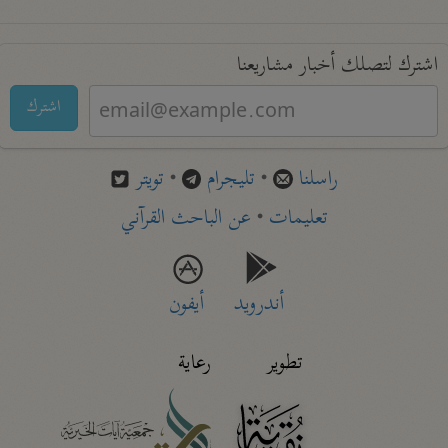
اشترك لتصلك أخبار مشاريعنا
اشترك
راسلنا
•
تليجرام
•
تويتر
تعليمات
•
عن الباحث القرآني
أندرويد
أيفون
تطوير
رعاية