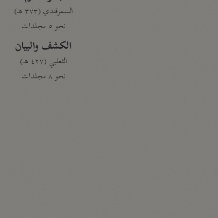
السمرقندي (٣٧٣ هـ)
نحو ٥ مجلدات
الكشف والبيان
الثعلبي (٤٢٧ هـ)
نحو ٨ مجلدات