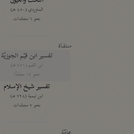
النكت والعيون
الماوردي (٤٥٠ هـ)
نحو ٦ مجلدات
منتقاة
تفسير ابن قيّم الجوزيّة
ابن القيم (٧٥١ هـ)
نحو ١٢ مجلدًا
تفسير شيخ الإسلام
ابن تيمية (٧٢٨ هـ)
نحو ٧ مجلدات
عامّة