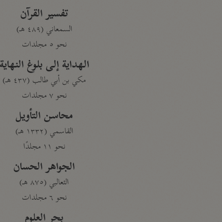
تفسير القرآن
السمعاني (٤٨٩ هـ)
نحو ٥ مجلدات
الهداية إلى بلوغ النهاية
مكي بن أبي طالب (٤٣٧ هـ)
نحو ٧ مجلدات
محاسن التأويل
القاسمي (١٣٣٢ هـ)
نحو ١١ مجلدًا
الجواهر الحسان
الثعالبي (٨٧٥ هـ)
نحو ٦ مجلدات
بحر العلوم