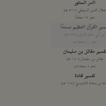
الدر المنثور
لال الدين السيوطي (٩١١ هـ)
نحو ١٣ مجلدًا
سير القرآن العظيم مسندًا
ابن أبي حاتم الرازي (٣٢٧ هـ)
نحو ١٠ مجلدات
فسير مقاتل بن سليمان
مقاتل بن سليمان (١٥٠ هـ)
نحو ٥ مجلدات
تفسير قتادة
دة بن دعامة السّدوسيّ (١١٧ هـ)