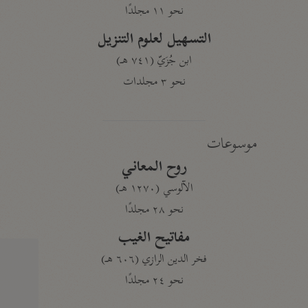
نحو ١١ مجلدًا
التسهيل لعلوم التنزيل
ابن جُزَيّ (٧٤١ هـ)
نحو ٣ مجلدات
موسوعات
روح المعاني
الآلوسي (١٢٧٠ هـ)
نحو ٢٨ مجلدًا
مفاتيح الغيب
فخر الدين الرازي (٦٠٦ هـ)
نحو ٢٤ مجلدًا