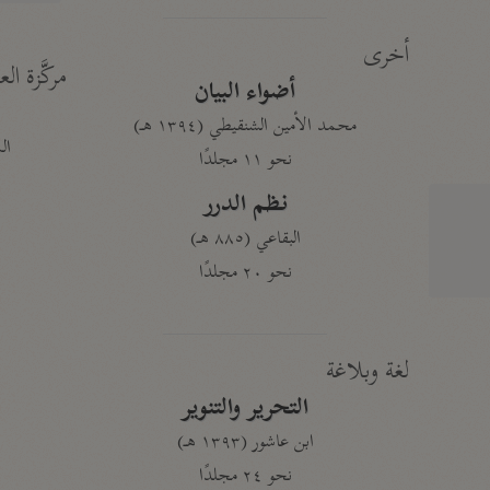
أخرى
مركَّزة الع
أضواء البيان
محمد الأمين الشنقيطي (١٣٩٤ هـ)
الم
نحو ١١ مجلدًا
نظم الدرر
البقاعي (٨٨٥ هـ)
نحو ٢٠ مجلدًا
لغة وبلاغة
التحرير والتنوير
ابن عاشور (١٣٩٣ هـ)
نحو ٢٤ مجلدًا