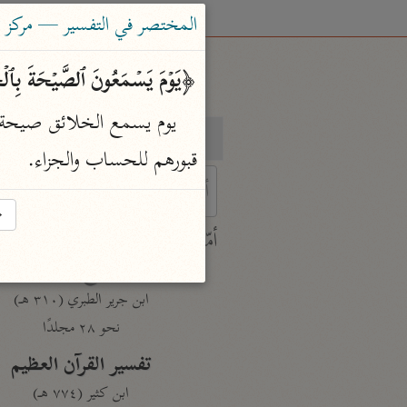
المختصر في التفسير — مركز ت
﴿یَوۡمَ یَسۡمَعُونَ ٱلصَّیۡحَةَ بِٱلۡحَ
بحث
تفسير
قبورهم للحساب والجزاء.
→
 characters for results.
أمّهات
جامع البيان
ابن جرير الطبري (٣١٠ هـ)
نحو ٢٨ مجلدًا
تفسير القرآن العظيم
ابن كثير (٧٧٤ هـ)