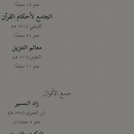
نحو ١٩ مجلدًا
الجامع لأحكام القرآن
القرطبي (٦٧١ هـ)
نحو ٢٤ مجلدًا
معالم التنزيل
البغوي (٥١٦ هـ)
نحو ١١ مجلدًا
جمع الأقوال
زاد المسير
ابن الجوزي (٥٩٧ هـ)
نحو ٥ مجلدات