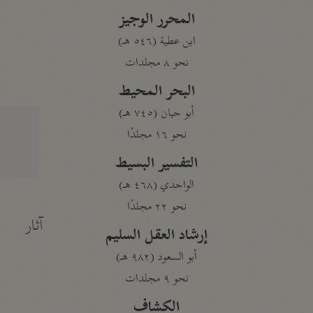
المحرر الوجيز
ابن عطية (٥٤٦ هـ)
نحو ٨ مجلدات
البحر المحيط
أبو حيان (٧٤٥ هـ)
نحو ١٦ مجلدًا
التفسير البسيط
الواحدي (٤٦٨ هـ)
نحو ٢٢ مجلدًا
آثار
إرشاد العقل السليم
أبو السعود (٩٨٢ هـ)
نحو ٩ مجلدات
الكشاف