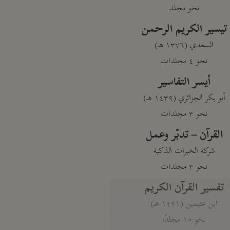
نحو مجلد
تيسير الكريم الرحمن
السعدي (١٣٧٦ هـ)
نحو ٤ مجلدات
أيسر التفاسير
أبو بكر الجزائري (١٤٣٩ هـ)
نحو ٣ مجلدات
القرآن – تدبّر وعمل
شركة الخبرات الذكية
نحو ٣ مجلدات
تفسير القرآن الكريم
ابن عثيمين (١٤٢١ هـ)
نحو ١٥ مجلدًا