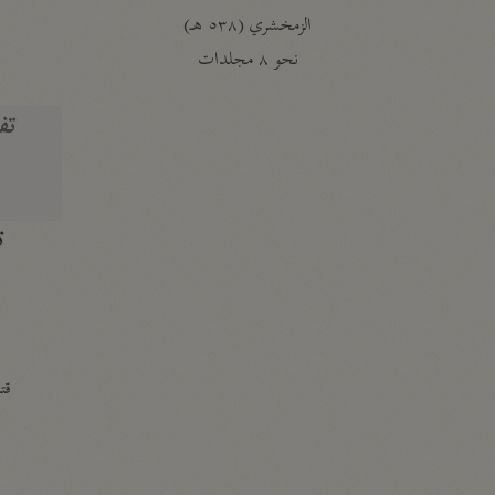
الزمخشري (٥٣٨ هـ)
ج
نحو ٨ مجلدات
تف
ت
قتا