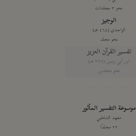
نحو ٣ مجلدات
الوجيز
الواحدي (٤٦٨ هـ)
نحو مجلد
تفسير القرآن العزيز
ابن أبي زمنين (٣٩٩ هـ)
نحو مجلدين
موسوعة التفسير المأثور
معهد الشاطبي
٢٣ مجلدًا