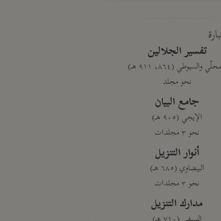
بارة
تفسير الجلالين
حلّي والسيوطي (٨٦٤، ٩١١ هـ)
نحو مجلد
جامع البيان
الإيجي (٩٠٥ هـ)
نحو ٣ مجلدات
أنوار التنزيل
البيضاوي (٦٨٥ هـ)
نحو ٣ مجلدات
مدارك التنزيل
النسفي (٧١٠ هـ)