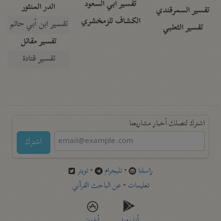
تفسير أبي السعود
الدر المنثور
تفسير السمرقندي
الكشاف للزمخشري
تفسير ابن أبي حاتم
تفسير الثعلبي
تفسير مقاتل
تفسير قتادة
اشترك لتصلك أخبار مشاريعنا
اشترك
راسلنا
•
تليجرام
•
تويتر
تعليمات
•
عن الباحث القرآني
أندرويد
أيفون