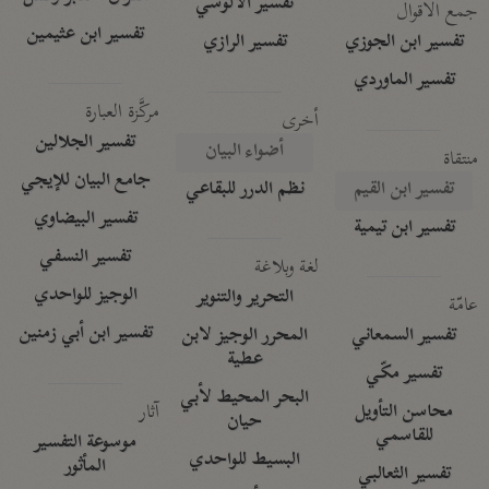
تفسير الآلوسي
جمع الأقوال
تفسير ابن عثيمين
تفسير ابن الجوزي
تفسير الرازي
تفسير الماوردي
مركَّزة العبارة
أخرى
تفسير الجلالين
أضواء البيان
منتقاة
جامع البيان للإيجي
تفسير ابن القيم
نظم الدرر للبقاعي
تفسير البيضاوي
تفسير ابن تيمية
تفسير النسفي
لغة وبلاغة
الوجيز للواحدي
التحرير والتنوير
عامّة
تفسير ابن أبي زمنين
تفسير السمعاني
المحرر الوجيز لابن
عطية
تفسير مكّي
البحر المحيط لأبي
آثار
محاسن التأويل
حيان
للقاسمي
موسوعة التفسير
البسيط للواحدي
المأثور
تفسير الثعالبي