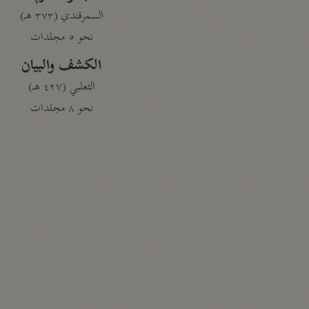
السمرقندي (٣٧٣ هـ)
نحو ٥ مجلدات
الكشف والبيان
الثعلبي (٤٢٧ هـ)
نحو ٨ مجلدات