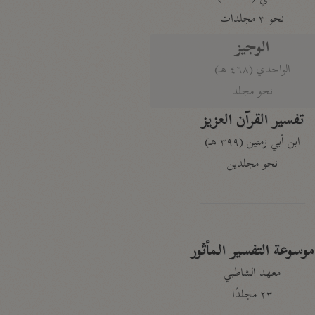
نحو ٣ مجلدات
الوجيز
الواحدي (٤٦٨ هـ)
نحو مجلد
تفسير القرآن العزيز
ابن أبي زمنين (٣٩٩ هـ)
نحو مجلدين
موسوعة التفسير المأثور
معهد الشاطبي
٢٣ مجلدًا