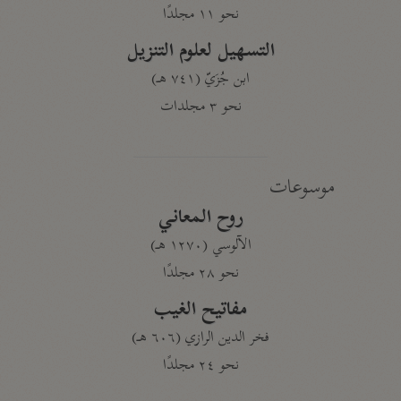
نحو ١١ مجلدًا
التسهيل لعلوم التنزيل
ابن جُزَيّ (٧٤١ هـ)
نحو ٣ مجلدات
موسوعات
روح المعاني
الآلوسي (١٢٧٠ هـ)
نحو ٢٨ مجلدًا
مفاتيح الغيب
فخر الدين الرازي (٦٠٦ هـ)
نحو ٢٤ مجلدًا