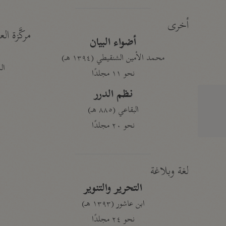
أخرى
مركَّزة الع
أضواء البيان
محمد الأمين الشنقيطي (١٣٩٤ هـ)
الم
نحو ١١ مجلدًا
نظم الدرر
البقاعي (٨٨٥ هـ)
نحو ٢٠ مجلدًا
لغة وبلاغة
التحرير والتنوير
ابن عاشور (١٣٩٣ هـ)
نحو ٢٤ مجلدًا