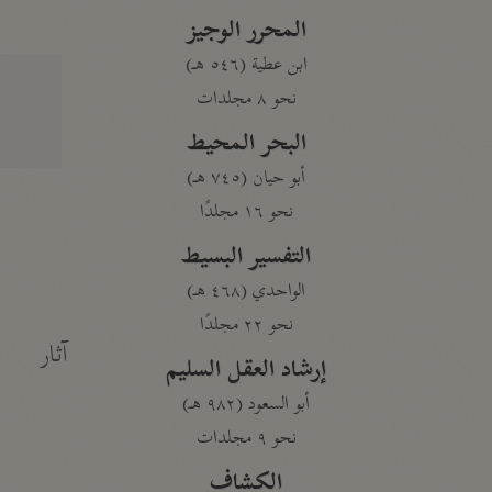
المحرر الوجيز
ابن عطية (٥٤٦ هـ)
نحو ٨ مجلدات
البحر المحيط
أبو حيان (٧٤٥ هـ)
نحو ١٦ مجلدًا
التفسير البسيط
الواحدي (٤٦٨ هـ)
نحو ٢٢ مجلدًا
آثار
إرشاد العقل السليم
أبو السعود (٩٨٢ هـ)
نحو ٩ مجلدات
الكشاف