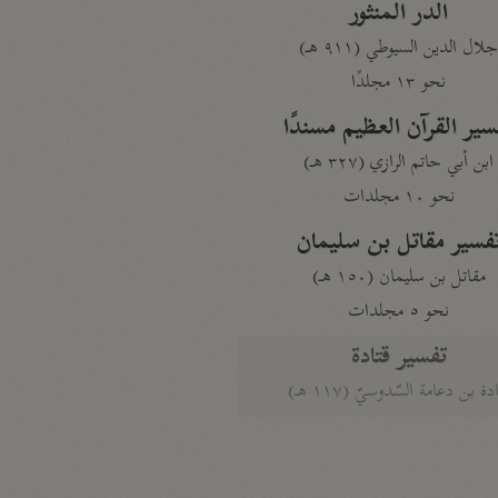
الدر المنثور
لال الدين السيوطي (٩١١ هـ)
نحو ١٣ مجلدًا
سير القرآن العظيم مسندًا
ابن أبي حاتم الرازي (٣٢٧ هـ)
نحو ١٠ مجلدات
فسير مقاتل بن سليمان
مقاتل بن سليمان (١٥٠ هـ)
نحو ٥ مجلدات
تفسير قتادة
دة بن دعامة السّدوسيّ (١١٧ هـ)