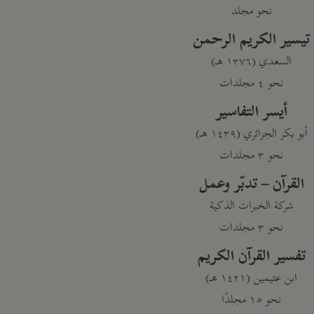
نحو مجلد
تيسير الكريم الرحمن
السعدي (١٣٧٦ هـ)
نحو ٤ مجلدات
أيسر التفاسير
أبو بكر الجزائري (١٤٣٩ هـ)
نحو ٣ مجلدات
القرآن – تدبّر وعمل
شركة الخبرات الذكية
نحو ٣ مجلدات
تفسير القرآن الكريم
ابن عثيمين (١٤٢١ هـ)
نحو ١٥ مجلدًا