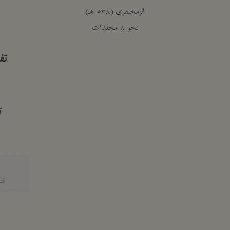
الزمخشري (٥٣٨ هـ)
ج
نحو ٨ مجلدات
تف
ت
قتا