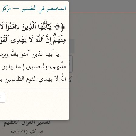
المختصر في التفسير — مركز ت
مِنۡهُمۡۗ إِنَّ ٱللَّهَ لَا یَهۡدِی ٱلۡقَ
بحث
تفسير
 characters for results.
الله لا يهدي القوم الظالمين 
أمّهات
جامع البيان
→
ابن جرير الطبري (٣١٠ هـ)
نحو ٢٨ مجلدًا
تفسير القرآن العظيم
ابن كثير (٧٧٤ هـ)