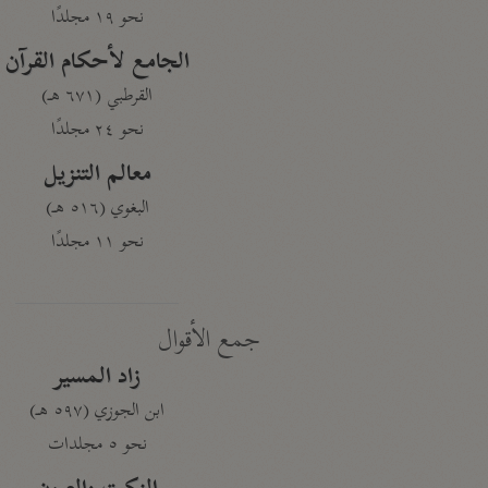
نحو ١٩ مجلدًا
الجامع لأحكام القرآن
القرطبي (٦٧١ هـ)
نحو ٢٤ مجلدًا
معالم التنزيل
البغوي (٥١٦ هـ)
نحو ١١ مجلدًا
جمع الأقوال
زاد المسير
ابن الجوزي (٥٩٧ هـ)
نحو ٥ مجلدات