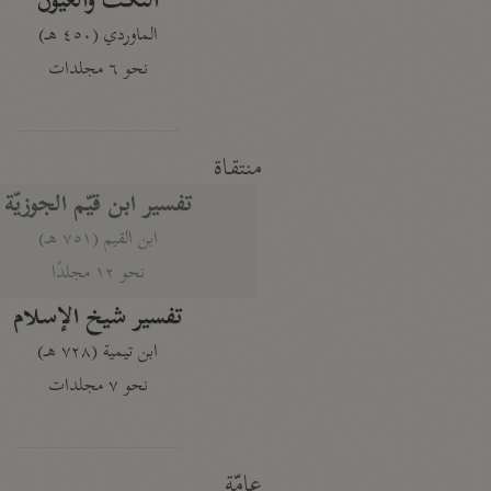
النكت والعيون
الماوردي (٤٥٠ هـ)
نحو ٦ مجلدات
منتقاة
تفسير ابن قيّم الجوزيّة
ابن القيم (٧٥١ هـ)
نحو ١٢ مجلدًا
تفسير شيخ الإسلام
ابن تيمية (٧٢٨ هـ)
نحو ٧ مجلدات
عامّة