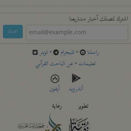
اشترك لتصلك أخبار مشاريعنا
اشترك
راسلنا
•
تليجرام
•
تويتر
تعليمات
•
عن الباحث القرآني
أندرويد
أيفون
تطوير
رعاية