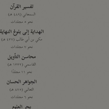
تفسير القرآن
السمعاني (٤٨٩ هـ)
نحو ٥ مجلدات
الهداية إلى بلوغ النهاية
مكي بن أبي طالب (٤٣٧ هـ)
نحو ٧ مجلدات
محاسن التأويل
القاسمي (١٣٣٢ هـ)
نحو ١١ مجلدًا
الجواهر الحسان
الثعالبي (٨٧٥ هـ)
نحو ٦ مجلدات
بحر العلوم