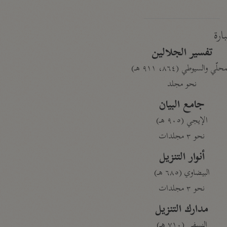
بارة
تفسير الجلالين
حلّي والسيوطي (٨٦٤، ٩١١ هـ)
نحو مجلد
جامع البيان
الإيجي (٩٠٥ هـ)
نحو ٣ مجلدات
أنوار التنزيل
البيضاوي (٦٨٥ هـ)
نحو ٣ مجلدات
مدارك التنزيل
النسفي (٧١٠ هـ)