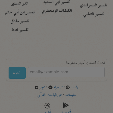
تفسير أبي السعود
الدر المنثور
تفسير السمرقندي
الكشاف للزمخشري
تفسير ابن أبي حاتم
تفسير الثعلبي
تفسير مقاتل
تفسير قتادة
اشترك لتصلك أخبار مشاريعنا
اشترك
راسلنا
•
تليجرام
•
تويتر
تعليمات
•
عن الباحث القرآني
أندرويد
أيفون