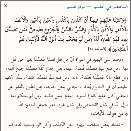
ساهم معنا في نشر القرآن والعلم الشرعي
✕
المختصر في التفسير — مركز تفسير
الباحث القرآني
﴿وَكَتَبۡنَا عَلَیۡهِمۡ فِیهَاۤ أَنَّ ٱلنَّفۡسَ بِٱلنَّفۡسِ وَٱلۡعَیۡنَ بِٱلۡعَیۡنِ وَٱلۡأَنفَ 
بِٱلۡأَنفِ وَٱلۡأُذُنَ بِٱلۡأُذُنِ وَٱلسِّنَّ بِٱلسِّنِّ وَٱلۡجُرُوحَ قِصَاصࣱۚ فَمَن تَصَدَّقَ 
بحث
تفسير
علوم
مصاحف
معاجم
بِهِۦ فَهُوَ كَفَّارَةࣱ لَّهُۥۚ وَمَن لَّمۡ یَحۡكُم بِمَاۤ أَنزَلَ ٱللَّهُ فَأُو۟لَـٰۤىِٕكَ هُمُ 
ٱلظَّـٰلِمُونَ﴾ 
[المائدة ٤٥]
وفرضنا على اليهود في التوراة أنّ من قتل نفسًا متَعمِّدًا بغير حق قُتِلَ 
Type 2 or more characters for results.
بها، ومن قلع عينًا متَعمِّدًا قُلِعَتْ عينه، ومن جدع أنفًا متَعمِّدًا جُدِعَ أنفه، 
Type 1 or more
أمّهات
عامّة
معاصرة
ومن قطع أذنًا متَعمِّدًا قُطِعَتْ أذنه، ومن قلع سنًّا متَعمِّدًا قُلِعَتْ سنُّه، وكتبنا 
characters for results.
تفسير الطبري
فتح البيان للقنوجي
الميسر
عليهم أن في الجروح يُعاقَب الجاني بمثل جنايته، ومن تطوع بالعفو عن 
تفسير ابن كثير
فتح القدير للشوكاني
المختصر في
الجاني كان عفوه كفارة لذنوبه، لعفوه عمن ظلمه، ومن لم يحكم بما 
التفسير
تفسير القرطبي
تفسير ابن جزي
أنزل الله في شأن القصاص وفي شأن غيره، فهو متجاوز لحدود الله.

تفسير السعدي
تفسير البغوي
* من فوائد الآيات:
أيسر التفاسير
موسوعات
• تعداد بعض صفات اليهود، مثل الكذب وأكل الربا ومحبة التحاكم 
القرآن – تدبر وعمل