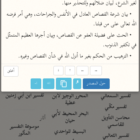
تفسير الآلوسي
لغير الشرع، لبيان ضلالهم وللتحذير منها.
جمع الأقوال
تفسير ابن عثيمين
تفسير ابن الجوزي
تفسير الرازي
• بيان شرعة القصاص العادل في الأنفس والجراحات، وهي أمر فرضه 
تفسير الماوردي
الله تعالى على من قبلنا.
مركَّزة العبارة
أخرى
• الحث على فضيلة العفو عن القصاص، وبيان أجرها العظيم المتمثّل 
تفسير الجلالين
أضواء البيان
في تكفير الذنوب.
منتقاة
جامع البيان للإيجي
تفسير ابن القيم
نظم الدرر للبقاعي
• الترهيب من الحكم بغير ما أنزل الله في شأن القصاص وغيره.
تفسير البيضاوي
تفسير ابن تيمية
→
←
↑
↓
أغلق
تفسير النسفي
لغة وبلاغة
حول المصدر
ا+
ا-
الوجيز للواحدي
التحرير والتنوير
عامّة
تفسير ابن أبي زمنين
تفسير السمعاني
المحرر الوجيز لابن
عطية
تفسير مكّي
البحر المحيط لأبي
آثار
محاسن التأويل
حيان
للقاسمي
موسوعة التفسير
البسيط للواحدي
المأثور
تفسير الثعالبي