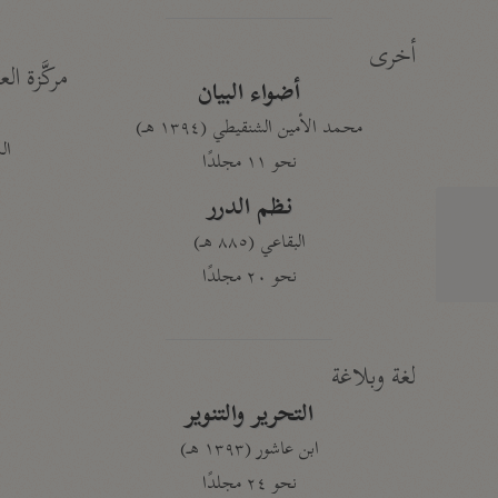
أخرى
مركَّزة الع
أضواء البيان
محمد الأمين الشنقيطي (١٣٩٤ هـ)
الم
نحو ١١ مجلدًا
نظم الدرر
البقاعي (٨٨٥ هـ)
نحو ٢٠ مجلدًا
لغة وبلاغة
التحرير والتنوير
ابن عاشور (١٣٩٣ هـ)
نحو ٢٤ مجلدًا