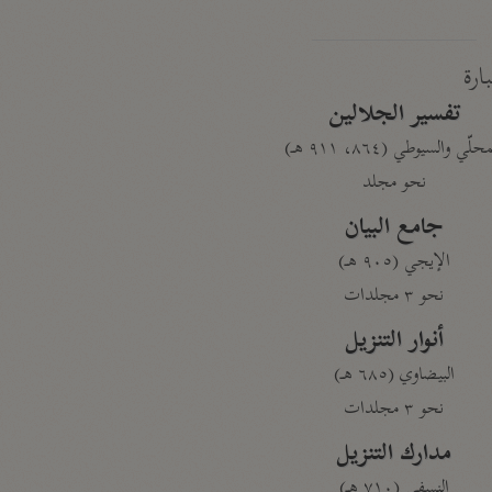
بارة
تفسير الجلالين
حلّي والسيوطي (٨٦٤، ٩١١ هـ)
نحو مجلد
جامع البيان
الإيجي (٩٠٥ هـ)
نحو ٣ مجلدات
أنوار التنزيل
البيضاوي (٦٨٥ هـ)
نحو ٣ مجلدات
مدارك التنزيل
النسفي (٧١٠ هـ)