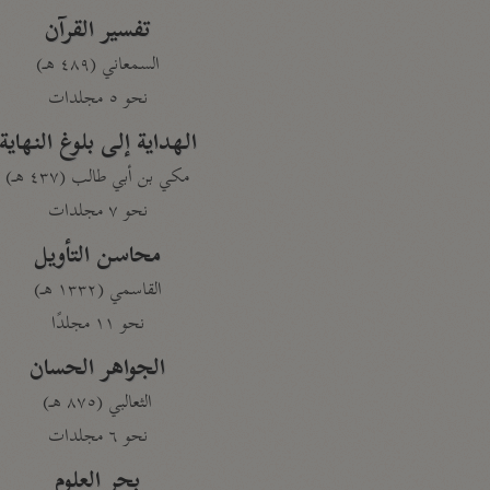
تفسير القرآن
السمعاني (٤٨٩ هـ)
نحو ٥ مجلدات
الهداية إلى بلوغ النهاية
مكي بن أبي طالب (٤٣٧ هـ)
نحو ٧ مجلدات
محاسن التأويل
القاسمي (١٣٣٢ هـ)
نحو ١١ مجلدًا
الجواهر الحسان
الثعالبي (٨٧٥ هـ)
نحو ٦ مجلدات
بحر العلوم