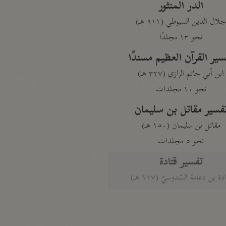
الدر المنثور
لال الدين السيوطي (٩١١ هـ)
نحو ١٣ مجلدًا
سير القرآن العظيم مسندًا
ابن أبي حاتم الرازي (٣٢٧ هـ)
نحو ١٠ مجلدات
فسير مقاتل بن سليمان
مقاتل بن سليمان (١٥٠ هـ)
نحو ٥ مجلدات
تفسير قتادة
دة بن دعامة السّدوسيّ (١١٧ هـ)