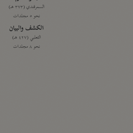
السمرقندي (٣٧٣ هـ)
نحو ٥ مجلدات
الكشف والبيان
الثعلبي (٤٢٧ هـ)
نحو ٨ مجلدات