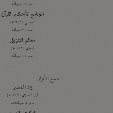
نحو ١٩ مجلدًا
الجامع لأحكام القرآن
القرطبي (٦٧١ هـ)
نحو ٢٤ مجلدًا
معالم التنزيل
البغوي (٥١٦ هـ)
نحو ١١ مجلدًا
جمع الأقوال
زاد المسير
ابن الجوزي (٥٩٧ هـ)
نحو ٥ مجلدات