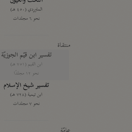
النكت والعيون
الماوردي (٤٥٠ هـ)
نحو ٦ مجلدات
منتقاة
تفسير ابن قيّم الجوزيّة
ابن القيم (٧٥١ هـ)
نحو ١٢ مجلدًا
تفسير شيخ الإسلام
ابن تيمية (٧٢٨ هـ)
نحو ٧ مجلدات
عامّة