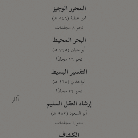
المحرر الوجيز
ابن عطية (٥٤٦ هـ)
نحو ٨ مجلدات
البحر المحيط
أبو حيان (٧٤٥ هـ)
نحو ١٦ مجلدًا
التفسير البسيط
الواحدي (٤٦٨ هـ)
نحو ٢٢ مجلدًا
آثار
إرشاد العقل السليم
أبو السعود (٩٨٢ هـ)
نحو ٩ مجلدات
الكشاف