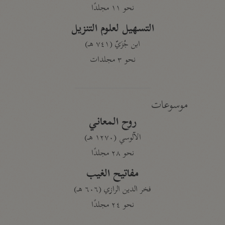
نحو ١١ مجلدًا
التسهيل لعلوم التنزيل
ابن جُزَيّ (٧٤١ هـ)
نحو ٣ مجلدات
موسوعات
روح المعاني
الآلوسي (١٢٧٠ هـ)
نحو ٢٨ مجلدًا
مفاتيح الغيب
فخر الدين الرازي (٦٠٦ هـ)
نحو ٢٤ مجلدًا