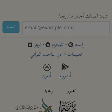
اشترك لتصلك أخبار مشاريعنا
اشترك
راسلنا
•
تليجرام
•
تويتر
تعليمات
•
عن الباحث القرآني
أندرويد
أيفون
تطوير
رعاية