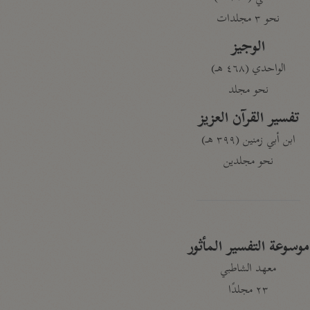
نحو ٣ مجلدات
الوجيز
الواحدي (٤٦٨ هـ)
نحو مجلد
تفسير القرآن العزيز
ابن أبي زمنين (٣٩٩ هـ)
نحو مجلدين
موسوعة التفسير المأثور
معهد الشاطبي
٢٣ مجلدًا