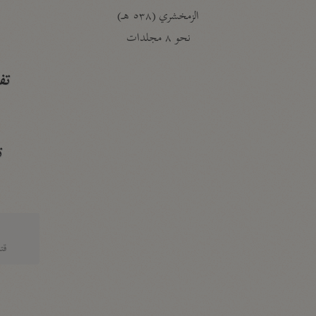
الزمخشري (٥٣٨ هـ)
ج
نحو ٨ مجلدات
تف
ت
قتا