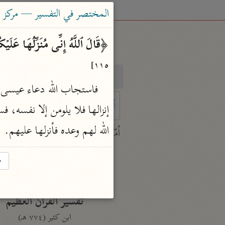
المختصر في التفسير — مركز ت
﴿قَالَ ٱللَّهُ إِنِّی مُنَزِّلُهَا عَلَیۡك
١١٥]
بحث
تفسير
 characters for results.
الله لهم وعده فأنزلها عليهم.
أمّهات
جامع البيان
→
ابن جرير الطبري (٣١٠ هـ)
نحو ٢٨ مجلدًا
تفسير القرآن العظيم
ابن كثير (٧٧٤ هـ)