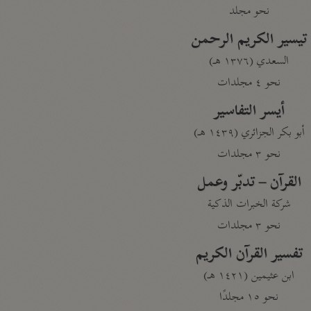
نحو مجلد
تيسير الكريم الرحمن
السعدي (١٣٧٦ هـ)
نحو ٤ مجلدات
أيسر التفاسير
أبو بكر الجزائري (١٤٣٩ هـ)
نحو ٣ مجلدات
القرآن – تدبّر وعمل
شركة الخبرات الذكية
نحو ٣ مجلدات
تفسير القرآن الكريم
ابن عثيمين (١٤٢١ هـ)
نحو ١٥ مجلدًا