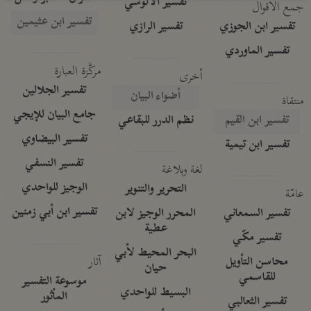
تفسير الآلوسي
جمع الأقوال
تفسير ابن عثيمين
تفسير ابن الجوزي
تفسير الرازي
تفسير الماوردي
مركَّزة العبارة
أخرى
تفسير الجلالين
أضواء البيان
منتقاة
جامع البيان للإيجي
تفسير ابن القيم
نظم الدرر للبقاعي
تفسير البيضاوي
تفسير ابن تيمية
تفسير النسفي
لغة وبلاغة
الوجيز للواحدي
التحرير والتنوير
عامّة
تفسير ابن أبي زمنين
تفسير السمعاني
المحرر الوجيز لابن
عطية
تفسير مكّي
البحر المحيط لأبي
آثار
محاسن التأويل
حيان
للقاسمي
موسوعة التفسير
البسيط للواحدي
المأثور
تفسير الثعالبي