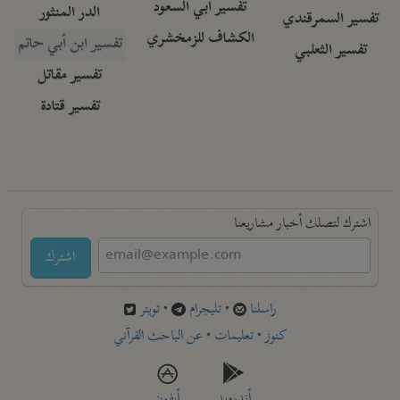
تفسير أبي السعود
الدر المنثور
تفسير السمرقندي
الكشاف للزمخشري
تفسير ابن أبي حاتم
تفسير الثعلبي
تفسير مقاتل
تفسير قتادة
اشترك لتصلك أخبار مشاريعنا
اشترك
راسلنا
•
تليجرام
•
تويتر
كنوز
•
تعليمات
•
عن الباحث القرآني
أندرويد
أيفون