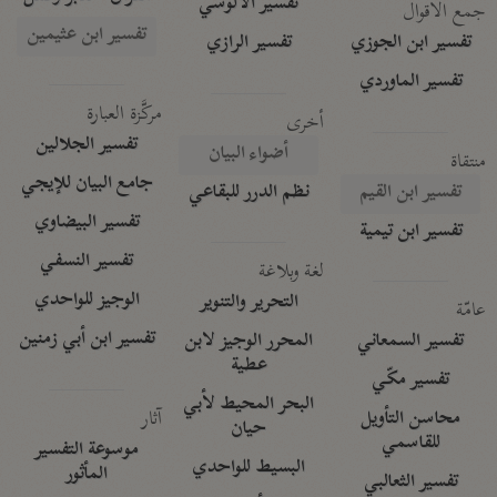
تفسير الآلوسي
جمع الأقوال
تفسير ابن عثيمين
تفسير ابن الجوزي
تفسير الرازي
تفسير الماوردي
مركَّزة العبارة
أخرى
تفسير الجلالين
أضواء البيان
منتقاة
جامع البيان للإيجي
تفسير ابن القيم
نظم الدرر للبقاعي
تفسير البيضاوي
تفسير ابن تيمية
تفسير النسفي
لغة وبلاغة
الوجيز للواحدي
التحرير والتنوير
عامّة
تفسير ابن أبي زمنين
تفسير السمعاني
المحرر الوجيز لابن
عطية
تفسير مكّي
البحر المحيط لأبي
آثار
محاسن التأويل
حيان
للقاسمي
موسوعة التفسير
البسيط للواحدي
المأثور
تفسير الثعالبي