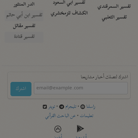
تفسير أبي السعود
الدر المنثور
تفسير السمرقندي
الكشاف للزمخشري
تفسير ابن أبي حاتم
تفسير الثعلبي
تفسير مقاتل
تفسير قتادة
اشترك لتصلك أخبار مشاريعنا
اشترك
راسلنا
•
تليجرام
•
تويتر
تعليمات
•
عن الباحث القرآني
أندرويد
أيفون