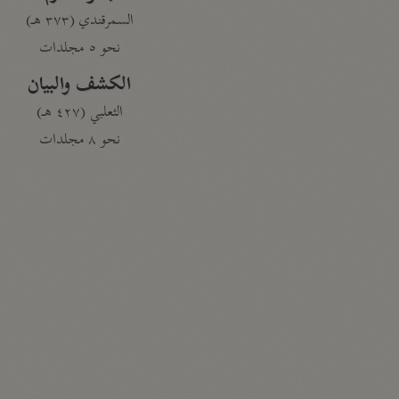
السمرقندي (٣٧٣ هـ)
نحو ٥ مجلدات
الكشف والبيان
الثعلبي (٤٢٧ هـ)
نحو ٨ مجلدات