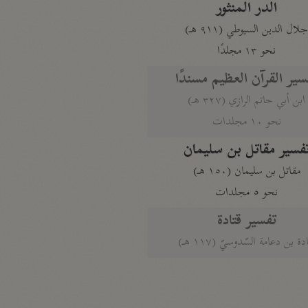
الدر المنثور
لال الدين السيوطي (٩١١ هـ)
نحو ١٣ مجلدًا
سير القرآن العظيم مسندًا
ابن أبي حاتم الرازي (٣٢٧ هـ)
نحو ١٠ مجلدات
فسير مقاتل بن سليمان
مقاتل بن سليمان (١٥٠ هـ)
نحو ٥ مجلدات
تفسير قتادة
دة بن دعامة السّدوسيّ (١١٧ هـ)