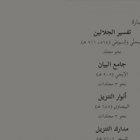
بارة
تفسير الجلالين
حلّي والسيوطي (٨٦٤، ٩١١ هـ)
نحو مجلد
جامع البيان
الإيجي (٩٠٥ هـ)
نحو ٣ مجلدات
أنوار التنزيل
البيضاوي (٦٨٥ هـ)
نحو ٣ مجلدات
مدارك التنزيل
النسفي (٧١٠ هـ)