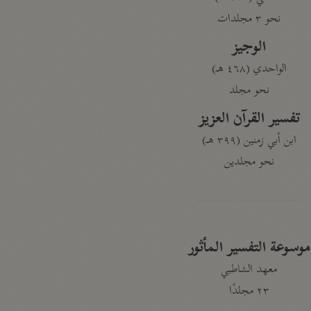
نحو ٣ مجلدات
الوجيز
الواحدي (٤٦٨ هـ)
نحو مجلد
تفسير القرآن العزيز
ابن أبي زمنين (٣٩٩ هـ)
نحو مجلدين
موسوعة التفسير المأثور
معهد الشاطبي
٢٣ مجلدًا