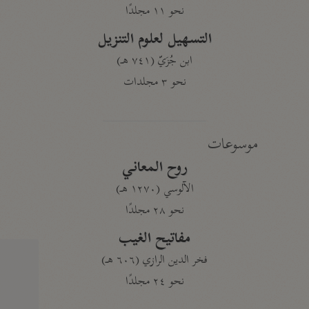
نحو ١١ مجلدًا
التسهيل لعلوم التنزيل
ابن جُزَيّ (٧٤١ هـ)
نحو ٣ مجلدات
موسوعات
روح المعاني
الآلوسي (١٢٧٠ هـ)
نحو ٢٨ مجلدًا
مفاتيح الغيب
فخر الدين الرازي (٦٠٦ هـ)
نحو ٢٤ مجلدًا