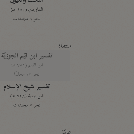
النكت والعيون
الماوردي (٤٥٠ هـ)
نحو ٦ مجلدات
منتقاة
تفسير ابن قيّم الجوزيّة
ابن القيم (٧٥١ هـ)
نحو ١٢ مجلدًا
تفسير شيخ الإسلام
ابن تيمية (٧٢٨ هـ)
نحو ٧ مجلدات
عامّة