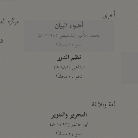
أخرى
مركَّزة الع
أضواء البيان
محمد الأمين الشنقيطي (١٣٩٤ هـ)
الم
نحو ١١ مجلدًا
نظم الدرر
البقاعي (٨٨٥ هـ)
نحو ٢٠ مجلدًا
لغة وبلاغة
التحرير والتنوير
ابن عاشور (١٣٩٣ هـ)
نحو ٢٤ مجلدًا