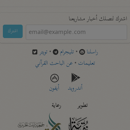
اشترك لتصلك أخبار مشاريعنا
اشترك
راسلنا
•
تليجرام
•
تويتر
تعليمات
•
عن الباحث القرآني
أندرويد
أيفون
تطوير
رعاية