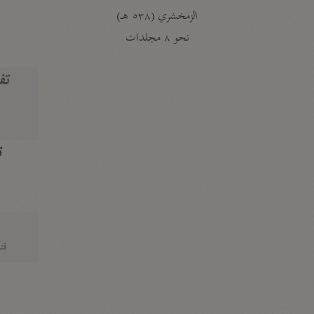
الزمخشري (٥٣٨ هـ)
ج
نحو ٨ مجلدات
تف
ت
قتا