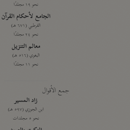
نحو ١٩ مجلدًا
الجامع لأحكام القرآن
القرطبي (٦٧١ هـ)
نحو ٢٤ مجلدًا
معالم التنزيل
البغوي (٥١٦ هـ)
نحو ١١ مجلدًا
جمع الأقوال
زاد المسير
ابن الجوزي (٥٩٧ هـ)
نحو ٥ مجلدات