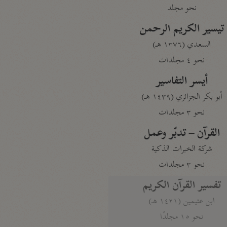
نحو مجلد
تيسير الكريم الرحمن
السعدي (١٣٧٦ هـ)
نحو ٤ مجلدات
أيسر التفاسير
أبو بكر الجزائري (١٤٣٩ هـ)
نحو ٣ مجلدات
القرآن – تدبّر وعمل
شركة الخبرات الذكية
نحو ٣ مجلدات
تفسير القرآن الكريم
ابن عثيمين (١٤٢١ هـ)
نحو ١٥ مجلدًا