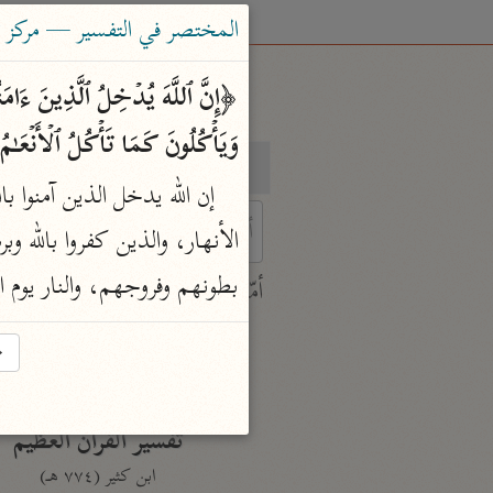
المختصر في التفسير — مركز ت
وَیَأۡكُلُونَ كَمَا تَأۡكُلُ ٱلۡأَنۡعَـٰمُ
بحث
تفسير
 characters for results.
بطونهم وفروجهم، والنار يوم ا
أمّهات
جامع البيان
→
ابن جرير الطبري (٣١٠ هـ)
نحو ٢٨ مجلدًا
تفسير القرآن العظيم
ابن كثير (٧٧٤ هـ)