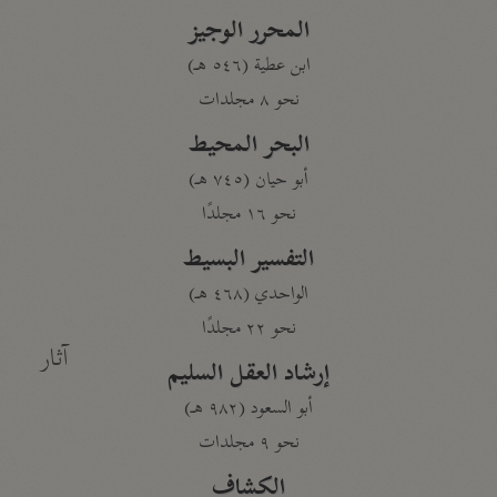
المحرر الوجيز
ابن عطية (٥٤٦ هـ)
نحو ٨ مجلدات
البحر المحيط
أبو حيان (٧٤٥ هـ)
نحو ١٦ مجلدًا
التفسير البسيط
الواحدي (٤٦٨ هـ)
نحو ٢٢ مجلدًا
آثار
إرشاد العقل السليم
أبو السعود (٩٨٢ هـ)
نحو ٩ مجلدات
الكشاف