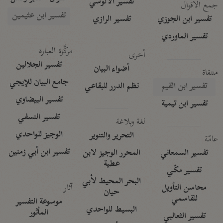
تفسير الآلوسي
جمع الأقوال
تفسير ابن عثيمين
تفسير ابن الجوزي
تفسير الرازي
تفسير الماوردي
مركَّزة العبارة
أخرى
تفسير الجلالين
أضواء البيان
منتقاة
جامع البيان للإيجي
تفسير ابن القيم
نظم الدرر للبقاعي
تفسير البيضاوي
تفسير ابن تيمية
تفسير النسفي
لغة وبلاغة
الوجيز للواحدي
التحرير والتنوير
عامّة
تفسير ابن أبي زمنين
تفسير السمعاني
المحرر الوجيز لابن
عطية
تفسير مكّي
البحر المحيط لأبي
آثار
محاسن التأويل
حيان
للقاسمي
موسوعة التفسير
البسيط للواحدي
المأثور
تفسير الثعالبي