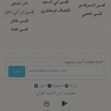
تفسير أبي السعود
الدر المنثور
تفسير السمرقندي
الكشاف للزمخشري
تفسير ابن أبي حاتم
تفسير الثعلبي
تفسير مقاتل
تفسير قتادة
اشترك لتصلك أخبار مشاريعنا
اشترك
راسلنا
•
تليجرام
•
تويتر
تعليمات
•
عن الباحث القرآني
أندرويد
أيفون