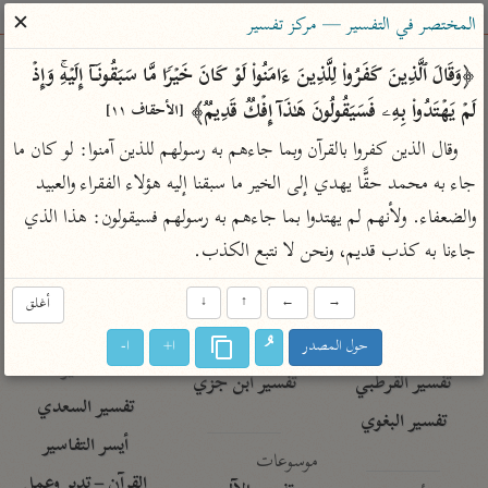
ساهم معنا في نشر القرآن والعلم الشرعي
✕
المختصر في التفسير — مركز تفسير
الباحث القرآني
﴿وَقَالَ ٱلَّذِینَ كَفَرُوا۟ لِلَّذِینَ ءَامَنُوا۟ لَوۡ كَانَ خَیۡرࣰا مَّا سَبَقُونَاۤ إِلَیۡهِۚ وَإِذۡ 
لَمۡ یَهۡتَدُوا۟ بِهِۦ فَسَیَقُولُونَ هَـٰذَاۤ إِفۡكࣱ قَدِیمࣱ﴾ 
[الأحقاف ١١]
بحث
تفسير
علوم
مصاحف
معاجم
وقال الذين كفروا بالقرآن وبما جاءهم به رسولهم للذين آمنوا: لو كان ما 
جاء به محمد حقًّا يهدي إلى الخير ما سبقنا إليه هؤلاء الفقراء والعبيد 
والضعفاء. ولأنهم لم يهتدوا بما جاءهم به رسولهم فسيقولون: هذا الذي 
Type 2 or more characters for results.
جاءنا به كذب قديم، ونحن لا نتبع الكذب.
Type 1 or more
أمّهات
عامّة
معاصرة
characters for results.
→
←
↑
↓
أغلق
تفسير الطبري
فتح البيان للقنوجي
الميسر
تفسير ابن كثير
فتح القدير للشوكاني
المختصر في
حول المصدر
ا+
ا-
التفسير
تفسير القرطبي
تفسير ابن جزي
تفسير السعدي
تفسير البغوي
أيسر التفاسير
موسوعات
القرآن – تدبر وعمل