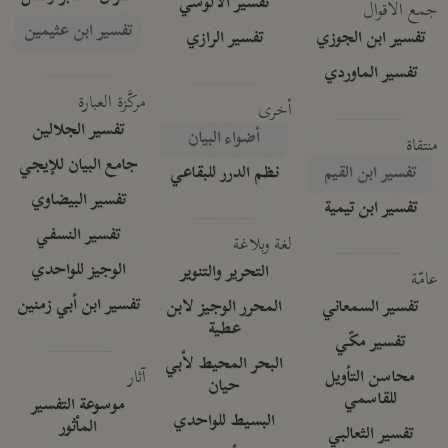
تفسير الآلوسي
جمع الأقوال
تفسير ابن عثيمين
تفسير ابن الجوزي
تفسير الرازي
تفسير الماوردي
مركَّزة العبارة
أخرى
تفسير الجلالين
أضواء البيان
منتقاة
جامع البيان للإيجي
تفسير ابن القيم
نظم الدرر للبقاعي
تفسير البيضاوي
تفسير ابن تيمية
تفسير النسفي
لغة وبلاغة
الوجيز للواحدي
التحرير والتنوير
عامّة
تفسير ابن أبي زمنين
تفسير السمعاني
المحرر الوجيز لابن
عطية
تفسير مكّي
البحر المحيط لأبي
آثار
محاسن التأويل
حيان
للقاسمي
موسوعة التفسير
البسيط للواحدي
المأثور
تفسير الثعالبي