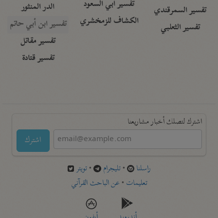
تفسير أبي السعود
الدر المنثور
تفسير السمرقندي
الكشاف للزمخشري
تفسير ابن أبي حاتم
تفسير الثعلبي
تفسير مقاتل
تفسير قتادة
اشترك لتصلك أخبار مشاريعنا
اشترك
راسلنا
•
تليجرام
•
تويتر
تعليمات
•
عن الباحث القرآني
أندرويد
أيفون