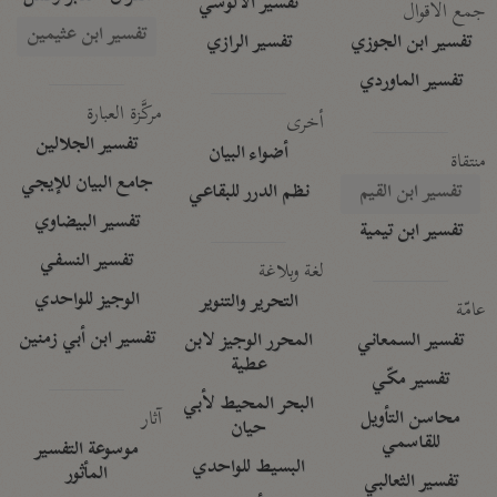
تفسير الآلوسي
جمع الأقوال
تفسير ابن عثيمين
تفسير ابن الجوزي
تفسير الرازي
تفسير الماوردي
مركَّزة العبارة
أخرى
تفسير الجلالين
أضواء البيان
منتقاة
جامع البيان للإيجي
تفسير ابن القيم
نظم الدرر للبقاعي
تفسير البيضاوي
تفسير ابن تيمية
تفسير النسفي
لغة وبلاغة
الوجيز للواحدي
التحرير والتنوير
عامّة
تفسير ابن أبي زمنين
تفسير السمعاني
المحرر الوجيز لابن
عطية
تفسير مكّي
البحر المحيط لأبي
آثار
محاسن التأويل
حيان
للقاسمي
موسوعة التفسير
البسيط للواحدي
المأثور
تفسير الثعالبي