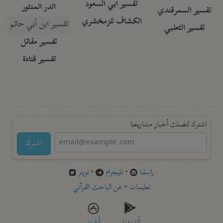
تفسير أبي السعود
الدر المنثور
تفسير السمرقندي
الكشاف للزمخشري
تفسير ابن أبي حاتم
تفسير الثعلبي
تفسير مقاتل
تفسير قتادة
اشترك لتصلك أخبار مشاريعنا
اشترك
راسلنا
•
تليجرام
•
تويتر
تعليمات
•
عن الباحث القرآني
أندرويد
أيفون