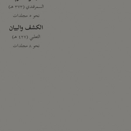
السمرقندي (٣٧٣ هـ)
نحو ٥ مجلدات
الكشف والبيان
الثعلبي (٤٢٧ هـ)
نحو ٨ مجلدات