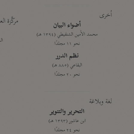
أخرى
مركَّزة الع
أضواء البيان
محمد الأمين الشنقيطي (١٣٩٤ هـ)
الم
نحو ١١ مجلدًا
نظم الدرر
البقاعي (٨٨٥ هـ)
نحو ٢٠ مجلدًا
لغة وبلاغة
التحرير والتنوير
ابن عاشور (١٣٩٣ هـ)
نحو ٢٤ مجلدًا