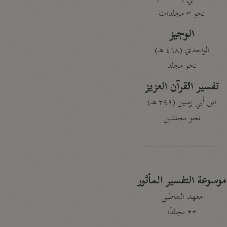
نحو ٣ مجلدات
الوجيز
الواحدي (٤٦٨ هـ)
نحو مجلد
تفسير القرآن العزيز
ابن أبي زمنين (٣٩٩ هـ)
نحو مجلدين
موسوعة التفسير المأثور
معهد الشاطبي
٢٣ مجلدًا