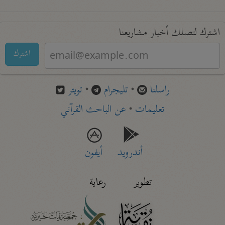
اشترك لتصلك أخبار مشاريعنا
اشترك
راسلنا
•
تليجرام
•
تويتر
تعليمات
•
عن الباحث القرآني
أندرويد
أيفون
تطوير
رعاية