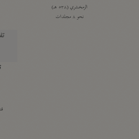
الزمخشري (٥٣٨ هـ)
ج
نحو ٨ مجلدات
تف
ت
قتا