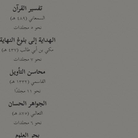
تفسير القرآن
السمعاني (٤٨٩ هـ)
نحو ٥ مجلدات
الهداية إلى بلوغ النهاية
مكي بن أبي طالب (٤٣٧ هـ)
نحو ٧ مجلدات
محاسن التأويل
القاسمي (١٣٣٢ هـ)
نحو ١١ مجلدًا
الجواهر الحسان
الثعالبي (٨٧٥ هـ)
نحو ٦ مجلدات
بحر العلوم