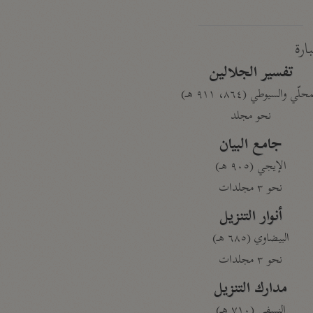
بارة
تفسير الجلالين
حلّي والسيوطي (٨٦٤، ٩١١ هـ)
نحو مجلد
جامع البيان
الإيجي (٩٠٥ هـ)
نحو ٣ مجلدات
أنوار التنزيل
البيضاوي (٦٨٥ هـ)
نحو ٣ مجلدات
مدارك التنزيل
النسفي (٧١٠ هـ)