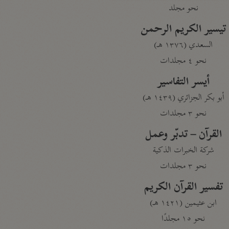
نحو مجلد
تيسير الكريم الرحمن
السعدي (١٣٧٦ هـ)
نحو ٤ مجلدات
أيسر التفاسير
أبو بكر الجزائري (١٤٣٩ هـ)
نحو ٣ مجلدات
القرآن – تدبّر وعمل
شركة الخبرات الذكية
نحو ٣ مجلدات
تفسير القرآن الكريم
ابن عثيمين (١٤٢١ هـ)
نحو ١٥ مجلدًا