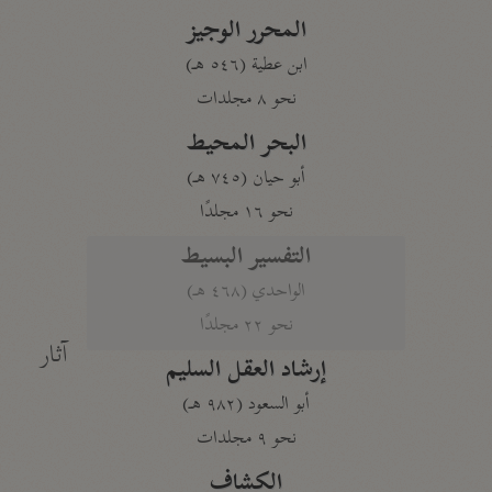
المحرر الوجيز
ابن عطية (٥٤٦ هـ)
نحو ٨ مجلدات
البحر المحيط
أبو حيان (٧٤٥ هـ)
نحو ١٦ مجلدًا
التفسير البسيط
الواحدي (٤٦٨ هـ)
نحو ٢٢ مجلدًا
آثار
إرشاد العقل السليم
أبو السعود (٩٨٢ هـ)
نحو ٩ مجلدات
الكشاف