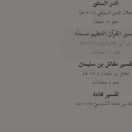
الدر المنثور
لال الدين السيوطي (٩١١ هـ)
نحو ١٣ مجلدًا
سير القرآن العظيم مسندًا
ابن أبي حاتم الرازي (٣٢٧ هـ)
نحو ١٠ مجلدات
فسير مقاتل بن سليمان
مقاتل بن سليمان (١٥٠ هـ)
نحو ٥ مجلدات
تفسير قتادة
دة بن دعامة السّدوسيّ (١١٧ هـ)