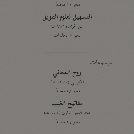
نحو ١١ مجلدًا
التسهيل لعلوم التنزيل
ابن جُزَيّ (٧٤١ هـ)
نحو ٣ مجلدات
موسوعات
روح المعاني
الآلوسي (١٢٧٠ هـ)
نحو ٢٨ مجلدًا
مفاتيح الغيب
فخر الدين الرازي (٦٠٦ هـ)
نحو ٢٤ مجلدًا