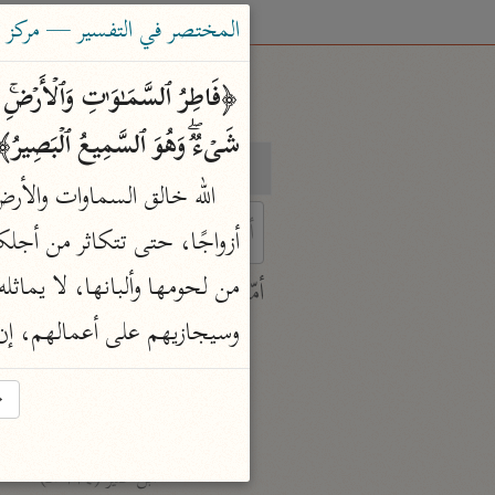
المختصر في التفسير — مركز ت
شَیۡءࣱۖ وَهُوَ ٱلسَّمِیعُ ٱلۡبَصِیرُ
بحث
تفسير
 characters for results.
أمّهات
جامع البيان
وسيجازيهم على أعمالهم، إن خي
ابن جرير الطبري (٣١٠ هـ)
نحو ٢٨ مجلدًا
→
تفسير القرآن العظيم
ابن كثير (٧٧٤ هـ)