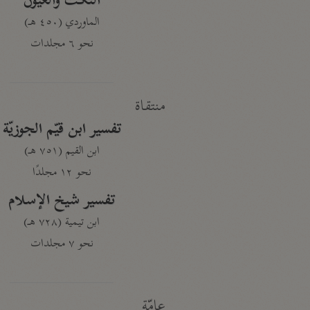
النكت والعيون
الماوردي (٤٥٠ هـ)
نحو ٦ مجلدات
منتقاة
تفسير ابن قيّم الجوزيّة
ابن القيم (٧٥١ هـ)
نحو ١٢ مجلدًا
تفسير شيخ الإسلام
ابن تيمية (٧٢٨ هـ)
نحو ٧ مجلدات
عامّة