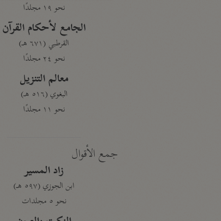
نحو ١٩ مجلدًا
الجامع لأحكام القرآن
القرطبي (٦٧١ هـ)
نحو ٢٤ مجلدًا
معالم التنزيل
البغوي (٥١٦ هـ)
نحو ١١ مجلدًا
جمع الأقوال
زاد المسير
ابن الجوزي (٥٩٧ هـ)
نحو ٥ مجلدات