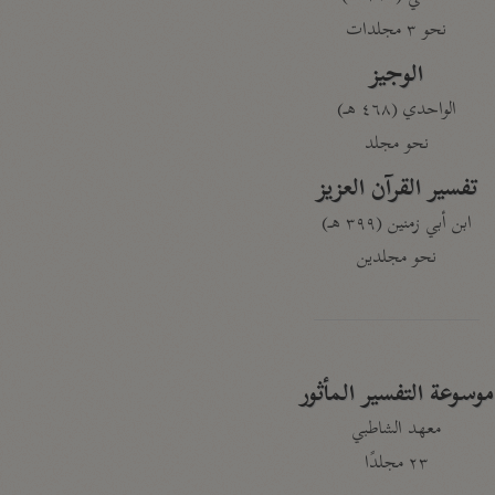
نحو ٣ مجلدات
الوجيز
الواحدي (٤٦٨ هـ)
نحو مجلد
تفسير القرآن العزيز
ابن أبي زمنين (٣٩٩ هـ)
نحو مجلدين
موسوعة التفسير المأثور
معهد الشاطبي
٢٣ مجلدًا