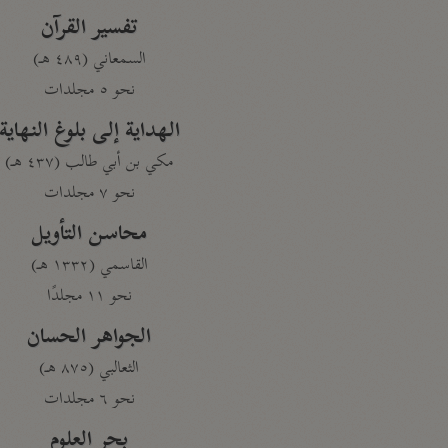
تفسير القرآن
السمعاني (٤٨٩ هـ)
نحو ٥ مجلدات
الهداية إلى بلوغ النهاية
مكي بن أبي طالب (٤٣٧ هـ)
نحو ٧ مجلدات
محاسن التأويل
القاسمي (١٣٣٢ هـ)
نحو ١١ مجلدًا
الجواهر الحسان
الثعالبي (٨٧٥ هـ)
نحو ٦ مجلدات
بحر العلوم