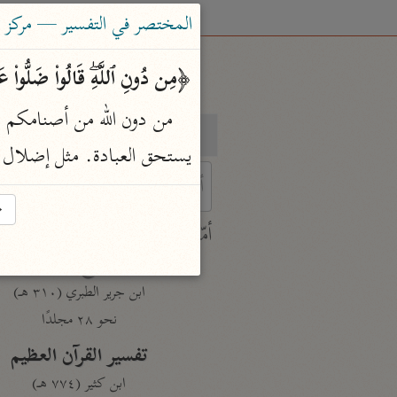
المختصر في التفسير — مركز ت
﴿مِن دُونِ ٱللَّهِۖ قَالُوا۟ ضَلُّوا۟ عَن
بحث
تفسير
يستحق العبادة. مثل إضلال ه
→
 characters for results.
أمّهات
جامع البيان
ابن جرير الطبري (٣١٠ هـ)
نحو ٢٨ مجلدًا
تفسير القرآن العظيم
ابن كثير (٧٧٤ هـ)