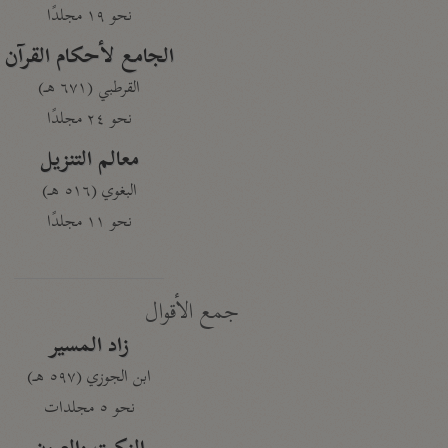
نحو ١٩ مجلدًا
الجامع لأحكام القرآن
القرطبي (٦٧١ هـ)
نحو ٢٤ مجلدًا
معالم التنزيل
البغوي (٥١٦ هـ)
نحو ١١ مجلدًا
جمع الأقوال
زاد المسير
ابن الجوزي (٥٩٧ هـ)
نحو ٥ مجلدات