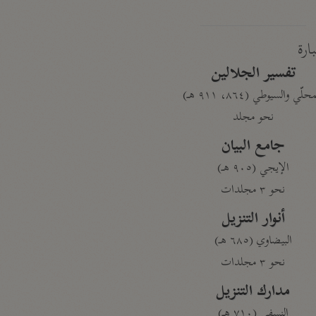
بارة
تفسير الجلالين
حلّي والسيوطي (٨٦٤، ٩١١ هـ)
نحو مجلد
جامع البيان
الإيجي (٩٠٥ هـ)
نحو ٣ مجلدات
أنوار التنزيل
البيضاوي (٦٨٥ هـ)
نحو ٣ مجلدات
مدارك التنزيل
النسفي (٧١٠ هـ)