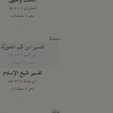
النكت والعيون
الماوردي (٤٥٠ هـ)
نحو ٦ مجلدات
منتقاة
تفسير ابن قيّم الجوزيّة
ابن القيم (٧٥١ هـ)
نحو ١٢ مجلدًا
تفسير شيخ الإسلام
ابن تيمية (٧٢٨ هـ)
نحو ٧ مجلدات
عامّة