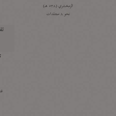
الزمخشري (٥٣٨ هـ)
ج
نحو ٨ مجلدات
تف
ت
قتا