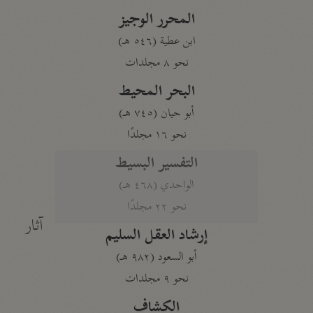
المحرر الوجيز
ابن عطية (٥٤٦ هـ)
نحو ٨ مجلدات
البحر المحيط
أبو حيان (٧٤٥ هـ)
نحو ١٦ مجلدًا
التفسير البسيط
الواحدي (٤٦٨ هـ)
نحو ٢٢ مجلدًا
آثار
إرشاد العقل السليم
أبو السعود (٩٨٢ هـ)
نحو ٩ مجلدات
الكشاف