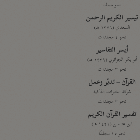
نحو مجلد
تيسير الكريم الرحمن
السعدي (١٣٧٦ هـ)
نحو ٤ مجلدات
أيسر التفاسير
أبو بكر الجزائري (١٤٣٩ هـ)
نحو ٣ مجلدات
القرآن – تدبّر وعمل
شركة الخبرات الذكية
نحو ٣ مجلدات
تفسير القرآن الكريم
ابن عثيمين (١٤٢١ هـ)
نحو ١٥ مجلدًا