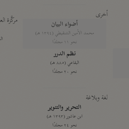
أخرى
مركَّزة الع
أضواء البيان
محمد الأمين الشنقيطي (١٣٩٤ هـ)
الم
نحو ١١ مجلدًا
نظم الدرر
البقاعي (٨٨٥ هـ)
نحو ٢٠ مجلدًا
لغة وبلاغة
التحرير والتنوير
ابن عاشور (١٣٩٣ هـ)
نحو ٢٤ مجلدًا