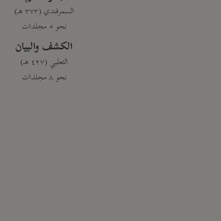
السمرقندي (٣٧٣ هـ)
نحو ٥ مجلدات
الكشف والبيان
الثعلبي (٤٢٧ هـ)
نحو ٨ مجلدات