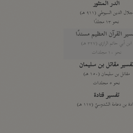
الدر المنثور
لال الدين السيوطي (٩١١ هـ)
نحو ١٣ مجلدًا
سير القرآن العظيم مسندًا
ابن أبي حاتم الرازي (٣٢٧ هـ)
نحو ١٠ مجلدات
فسير مقاتل بن سليمان
مقاتل بن سليمان (١٥٠ هـ)
نحو ٥ مجلدات
تفسير قتادة
دة بن دعامة السّدوسيّ (١١٧ هـ)