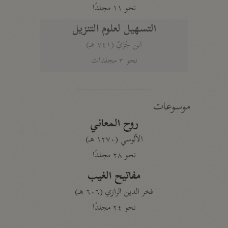
نحو ١١ مجلدًا
التسهيل لعلوم التنزيل
ابن جُزَيّ (٧٤١ هـ)
نحو ٣ مجلدات
موسوعات
روح المعاني
الآلوسي (١٢٧٠ هـ)
نحو ٢٨ مجلدًا
مفاتيح الغيب
فخر الدين الرازي (٦٠٦ هـ)
نحو ٢٤ مجلدًا