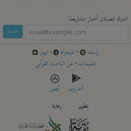
اشترك لتصلك أخبار مشاريعنا
اشترك
راسلنا
•
تليجرام
•
تويتر
تعليمات
•
عن الباحث القرآني
أندرويد
أيفون
تطوير
رعاية