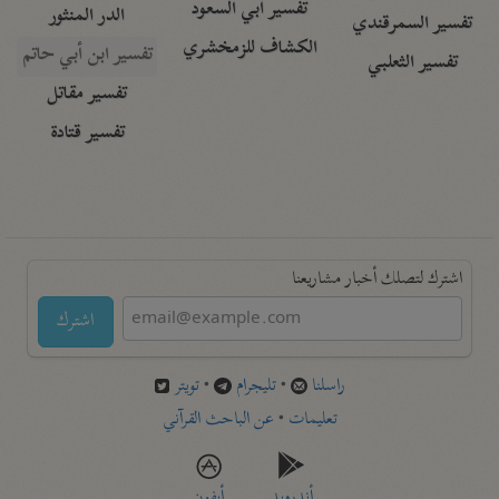
تفسير أبي السعود
الدر المنثور
تفسير السمرقندي
الكشاف للزمخشري
تفسير ابن أبي حاتم
تفسير الثعلبي
تفسير مقاتل
تفسير قتادة
اشترك لتصلك أخبار مشاريعنا
اشترك
راسلنا
•
تليجرام
•
تويتر
تعليمات
•
عن الباحث القرآني
أندرويد
أيفون