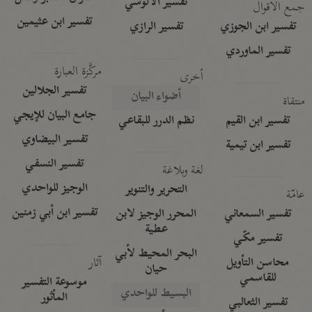
تفسير الآلوسي
جمع الأقوال
تفسير ابن عثيمين
تفسير ابن الجوزي
تفسير الرازي
تفسير الماوردي
مركَّزة العبارة
أخرى
تفسير الجلالين
أضواء البيان
منتقاة
جامع البيان للإيجي
تفسير ابن القيم
نظم الدرر للبقاعي
تفسير البيضاوي
تفسير ابن تيمية
تفسير النسفي
لغة وبلاغة
الوجيز للواحدي
التحرير والتنوير
عامّة
تفسير ابن أبي زمنين
تفسير السمعاني
المحرر الوجيز لابن
عطية
تفسير مكّي
البحر المحيط لأبي
آثار
محاسن التأويل
حيان
للقاسمي
موسوعة التفسير
البسيط للواحدي
المأثور
تفسير الثعالبي