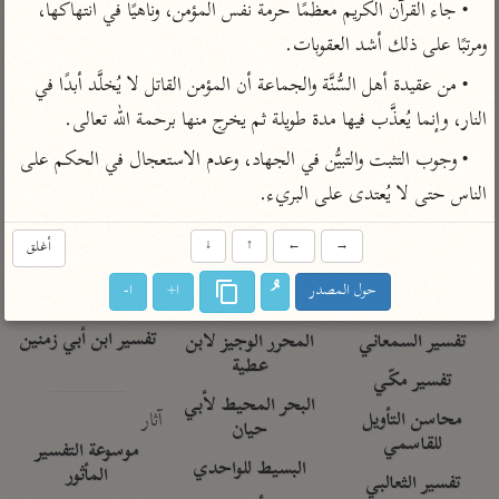
تفسير الآلوسي
• جاء القرآن الكريم معظِّمًا حرمة نفس المؤمن، وناهيًا في انتهاكها، 
جمع الأقوال
تفسير ابن عثيمين
تفسير ابن الجوزي
تفسير الرازي
ومرتبًا على ذلك أشد العقوبات.
تفسير الماوردي
• من عقيدة أهل السُّنَّة والجماعة أن المؤمن القاتل لا يُخلَّد أبدًا في 
مركَّزة العبارة
النار، وإنما يُعذَّب فيها مدة طويلة ثم يخرج منها برحمة الله تعالى.
أخرى
تفسير الجلالين
أضواء البيان
• وجوب التثبت والتبيُّن في الجهاد، وعدم الاستعجال في الحكم على 
منتقاة
جامع البيان للإيجي
الناس حتى لا يُعتدى على البريء.
تفسير ابن القيم
نظم الدرر للبقاعي
تفسير البيضاوي
تفسير ابن تيمية
→
←
↑
↓
أغلق
تفسير النسفي
لغة وبلاغة
حول المصدر
ا+
ا-
الوجيز للواحدي
التحرير والتنوير
عامّة
تفسير ابن أبي زمنين
تفسير السمعاني
المحرر الوجيز لابن
عطية
تفسير مكّي
البحر المحيط لأبي
آثار
محاسن التأويل
حيان
للقاسمي
موسوعة التفسير
البسيط للواحدي
المأثور
تفسير الثعالبي