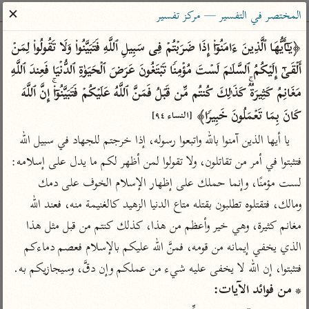
ساهم معنا في نشر القرآن والعلم الشرعي
✕
المختصر في التفسير — مركز تفسير
الباحث القرآني
﴿یَـٰۤأَیُّهَا ٱلَّذِینَ ءَامَنُوۤا۟ إِذَا ضَرَبۡتُمۡ فِی سَبِیلِ ٱللَّهِ فَتَبَیَّنُوا۟ وَلَا تَقُولُوا۟ لِمَنۡ 
أَلۡقَىٰۤ إِلَیۡكُمُ ٱلسَّلَـٰمَ لَسۡتَ مُؤۡمِنࣰا تَبۡتَغُونَ عَرَضَ ٱلۡحَیَوٰةِ ٱلدُّنۡیَا فَعِندَ ٱللَّهِ 
بحث
تفسير
علوم
مصاحف
معاجم
مَغَانِمُ كَثِیرَةࣱۚ كَذَ ٰ⁠لِكَ كُنتُم مِّن قَبۡلُ فَمَنَّ ٱللَّهُ عَلَیۡكُمۡ فَتَبَیَّنُوۤا۟ۚ إِنَّ ٱللَّهَ 
كَانَ بِمَا تَعۡمَلُونَ خَبِیرࣰا﴾ 
[النساء ٩٤]
يا أيها الذين آمنوا بالله واتبعوا رسوله، إذا خرجتم للجهاد في سبيل الله 
Type 2 or more characters for results.
فتثبتوا في أمر من تقاتلون، ولا تقولوا لمن أظهر لكم ما يدل على إسلامه: 
Type 1 or more
أمّهات
عامّة
معاصرة
لست مؤمنًا، وإنما حملك على إظهار الإسلام الخوف على دمك 
characters for results.
تفسير الطبري
فتح البيان للقنوجي
الميسر
ومالك، فتقتلوه تطلبون بقتله متاع الدنيا الزهيد كالغنيمة منه، فعند الله 
تفسير ابن كثير
فتح القدير للشوكاني
المختصر في
مغانم كثيرة، وهي خير وأعظم من هذا، كذلك كنتم من قبل مثل هذا 
التفسير
تفسير القرطبي
تفسير ابن جزي
الذي يخفي إيمانه من قومه، فمنَّ الله عليكم بالإسلام فعصم دماءكم 
تفسير السعدي
تفسير البغوي
فتثبتوا، إن الله لا يخفى عليه شيء من عملكم وإن دقَّ، وسيجازيكم به.

أيسر التفاسير
* من فوائد الآيات:
موسوعات
القرآن – تدبر وعمل