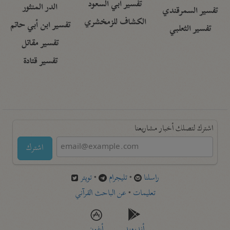
تفسير أبي السعود
الدر المنثور
تفسير السمرقندي
الكشاف للزمخشري
تفسير ابن أبي حاتم
تفسير الثعلبي
تفسير مقاتل
تفسير قتادة
اشترك لتصلك أخبار مشاريعنا
اشترك
راسلنا
•
تليجرام
•
تويتر
تعليمات
•
عن الباحث القرآني
أندرويد
أيفون