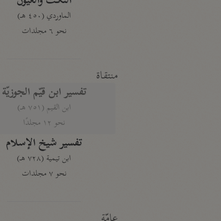
النكت والعيون
الماوردي (٤٥٠ هـ)
نحو ٦ مجلدات
منتقاة
تفسير ابن قيّم الجوزيّة
ابن القيم (٧٥١ هـ)
نحو ١٢ مجلدًا
تفسير شيخ الإسلام
ابن تيمية (٧٢٨ هـ)
نحو ٧ مجلدات
عامّة