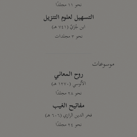
نحو ١١ مجلدًا
التسهيل لعلوم التنزيل
ابن جُزَيّ (٧٤١ هـ)
نحو ٣ مجلدات
موسوعات
روح المعاني
الآلوسي (١٢٧٠ هـ)
نحو ٢٨ مجلدًا
مفاتيح الغيب
فخر الدين الرازي (٦٠٦ هـ)
نحو ٢٤ مجلدًا