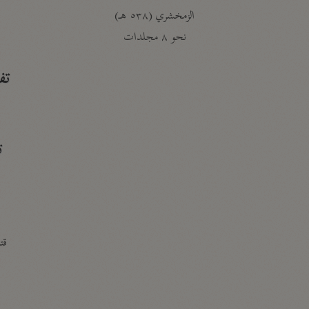
الزمخشري (٥٣٨ هـ)
ج
نحو ٨ مجلدات
تف
ت
قتا