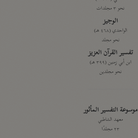
نحو ٣ مجلدات
الوجيز
الواحدي (٤٦٨ هـ)
نحو مجلد
تفسير القرآن العزيز
ابن أبي زمنين (٣٩٩ هـ)
نحو مجلدين
موسوعة التفسير المأثور
معهد الشاطبي
٢٣ مجلدًا