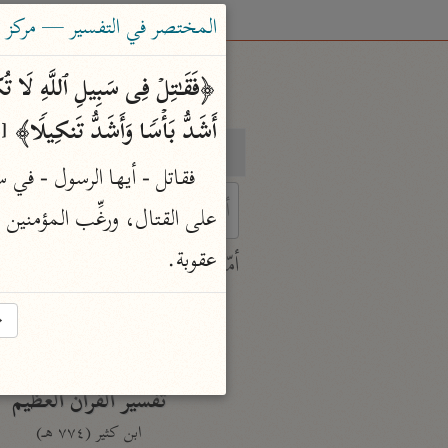
المختصر في التفسير — مركز ت
أَشَدُّ بَأۡسࣰا وَأَشَدُّ تَنكِیلࣰا﴾ 
[ا
بحث
تفسير
 characters for results.
عقوبة.
أمّهات
جامع البيان
→
ابن جرير الطبري (٣١٠ هـ)
نحو ٢٨ مجلدًا
تفسير القرآن العظيم
ابن كثير (٧٧٤ هـ)