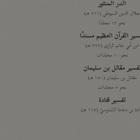
الدر المنثور
لال الدين السيوطي (٩١١ هـ)
نحو ١٣ مجلدًا
سير القرآن العظيم مسندًا
ابن أبي حاتم الرازي (٣٢٧ هـ)
نحو ١٠ مجلدات
فسير مقاتل بن سليمان
مقاتل بن سليمان (١٥٠ هـ)
نحو ٥ مجلدات
تفسير قتادة
دة بن دعامة السّدوسيّ (١١٧ هـ)