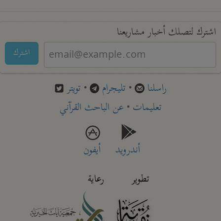
اشترك لتصلك أخبار مشاريعنا
اشترك
راسلنا
•
تليجرام
•
تويتر
تعليمات
•
عن الباحث القرآني
أندرويد
أيفون
تطوير
رعاية