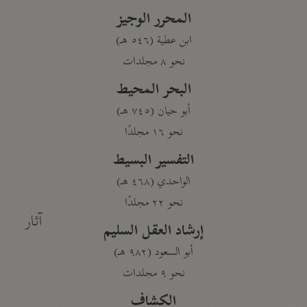
المحرر الوجيز
ابن عطية (٥٤٦ هـ)
نحو ٨ مجلدات
البحر المحيط
أبو حيان (٧٤٥ هـ)
نحو ١٦ مجلدًا
التفسير البسيط
الواحدي (٤٦٨ هـ)
نحو ٢٢ مجلدًا
آثار
إرشاد العقل السليم
أبو السعود (٩٨٢ هـ)
نحو ٩ مجلدات
الكشاف