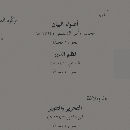
أخرى
مركَّزة الع
أضواء البيان
محمد الأمين الشنقيطي (١٣٩٤ هـ)
الم
نحو ١١ مجلدًا
نظم الدرر
البقاعي (٨٨٥ هـ)
نحو ٢٠ مجلدًا
لغة وبلاغة
التحرير والتنوير
ابن عاشور (١٣٩٣ هـ)
نحو ٢٤ مجلدًا