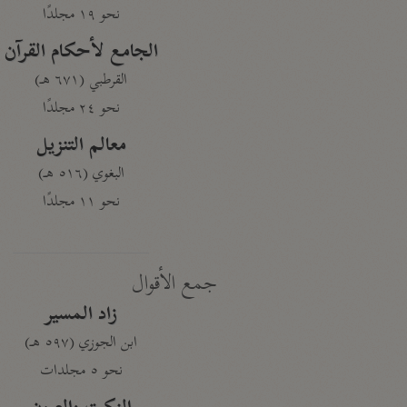
نحو ١٩ مجلدًا
الجامع لأحكام القرآن
القرطبي (٦٧١ هـ)
نحو ٢٤ مجلدًا
معالم التنزيل
البغوي (٥١٦ هـ)
نحو ١١ مجلدًا
جمع الأقوال
زاد المسير
ابن الجوزي (٥٩٧ هـ)
نحو ٥ مجلدات