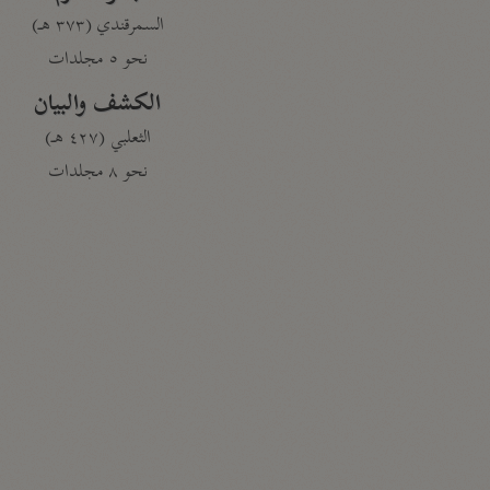
السمرقندي (٣٧٣ هـ)
نحو ٥ مجلدات
الكشف والبيان
الثعلبي (٤٢٧ هـ)
نحو ٨ مجلدات