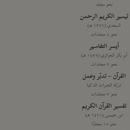
نحو مجلد
تيسير الكريم الرحمن
السعدي (١٣٧٦ هـ)
نحو ٤ مجلدات
أيسر التفاسير
أبو بكر الجزائري (١٤٣٩ هـ)
نحو ٣ مجلدات
القرآن – تدبّر وعمل
شركة الخبرات الذكية
نحو ٣ مجلدات
تفسير القرآن الكريم
ابن عثيمين (١٤٢١ هـ)
نحو ١٥ مجلدًا