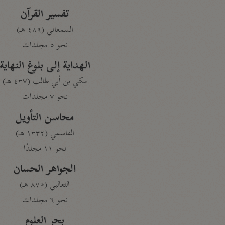
تفسير القرآن
السمعاني (٤٨٩ هـ)
نحو ٥ مجلدات
الهداية إلى بلوغ النهاية
مكي بن أبي طالب (٤٣٧ هـ)
نحو ٧ مجلدات
محاسن التأويل
القاسمي (١٣٣٢ هـ)
نحو ١١ مجلدًا
الجواهر الحسان
الثعالبي (٨٧٥ هـ)
نحو ٦ مجلدات
بحر العلوم