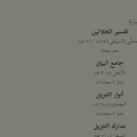
بارة
تفسير الجلالين
حلّي والسيوطي (٨٦٤، ٩١١ هـ)
نحو مجلد
جامع البيان
الإيجي (٩٠٥ هـ)
نحو ٣ مجلدات
أنوار التنزيل
البيضاوي (٦٨٥ هـ)
نحو ٣ مجلدات
مدارك التنزيل
النسفي (٧١٠ هـ)