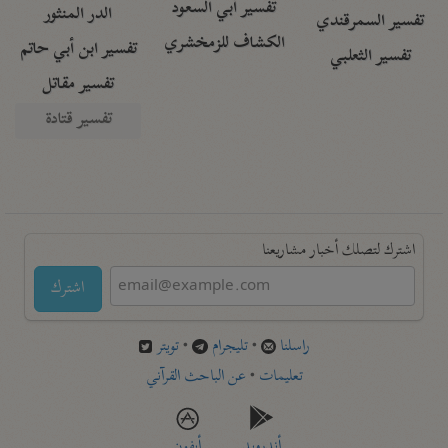
تفسير أبي السعود
الدر المنثور
تفسير السمرقندي
الكشاف للزمخشري
تفسير ابن أبي حاتم
تفسير الثعلبي
تفسير مقاتل
تفسير قتادة
اشترك لتصلك أخبار مشاريعنا
اشترك
راسلنا
•
تليجرام
•
تويتر
تعليمات
•
عن الباحث القرآني
أندرويد
أيفون