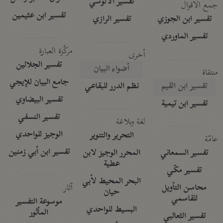
تفسير الآلوسي
جمع الأقوال
تفسير ابن عثيمين
تفسير ابن الجوزي
تفسير الرازي
تفسير الماوردي
مركَّزة العبارة
أخرى
تفسير الجلالين
أضواء البيان
منتقاة
جامع البيان للإيجي
تفسير ابن القيم
نظم الدرر للبقاعي
تفسير البيضاوي
تفسير ابن تيمية
تفسير النسفي
لغة وبلاغة
الوجيز للواحدي
التحرير والتنوير
عامّة
تفسير ابن أبي زمنين
تفسير السمعاني
المحرر الوجيز لابن
عطية
تفسير مكّي
البحر المحيط لأبي
آثار
محاسن التأويل
حيان
للقاسمي
موسوعة التفسير
البسيط للواحدي
المأثور
تفسير الثعالبي